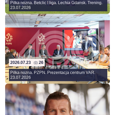
Pilka nozna. Betclic I liga. Lechia Gdansk. Trening.
23.07.2026
2026.07.23
26
Pilka nozna. PZPN. Prezentacja centrum VAR.
23.07.2026