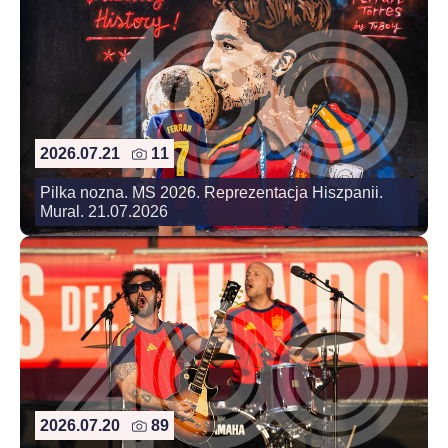
2026.07.21
11
Pilka nozna. MS 2026. Reprezentacja Hiszpanii.
Mural. 21.07.2026
2026.07.20
89