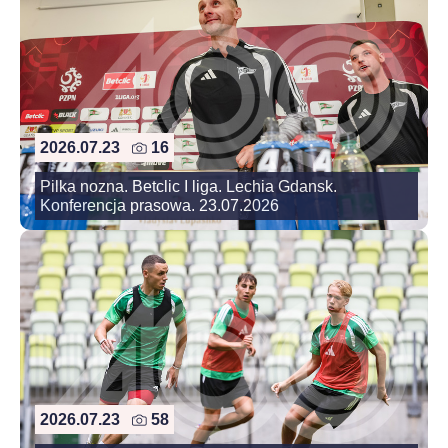
2026.07.23
16
Pilka nozna. Betclic I liga. Lechia Gdansk.
Konferencja prasowa. 23.07.2026
2026.07.23
58