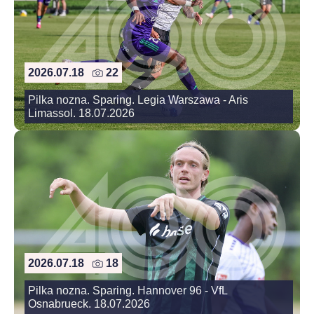
2026.07.18
22
Pilka nozna. Sparing. Legia Warszawa - Aris
Limassol. 18.07.2026
2026.07.18
18
Pilka nozna. Sparing. Hannover 96 - VfL
Osnabrueck. 18.07.2026