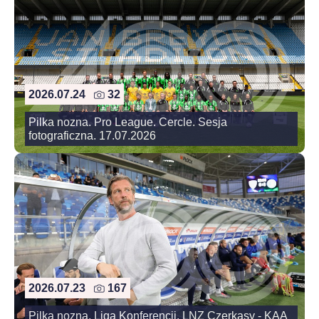
2026.07.24
32
Pilka nozna. Pro League. Cercle. Sesja
fotograficzna. 17.07.2026
2026.07.23
167
Pilka nozna. Liga Konferencji. LNZ Czerkasy - KAA