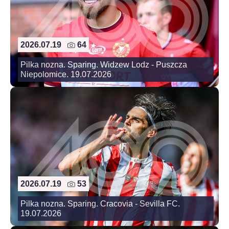
2026.07.19
64
Pilka nozna. Sparing. Widzew Lodz - Puszcza
Niepolomice. 19.07.2026
2026.07.19
53
Pilka nozna. Sparing. Cracovia - Sevilla FC.
19.07.2026