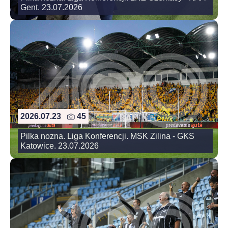
Gent. 23.07.2026
2026.07.23
45
Pilka nozna. Liga Konferencji. MSK Zilina - GKS
Katowice. 23.07.2026