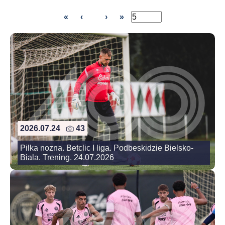
«
‹
›
»
2026.07.24
43
Pilka nozna. Betclic I liga. Podbeskidzie Bielsko-
Biala. Trening. 24.07.2026