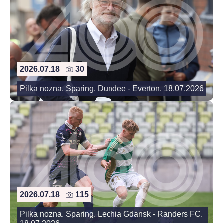
2026.07.18
30
Pilka nozna. Sparing. Dundee - Everton. 18.07.2026
2026.07.18
115
Pilka nozna. Sparing. Lechia Gdansk - Randers FC.