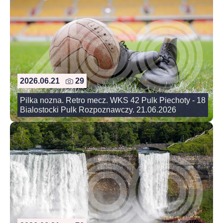
2026.06.21
29
Pilka nozna. Retro mecz. WKS 42 Pulk Piechoty - 18
Bialostocki Pulk Rozpoznawczy. 21.06.2026