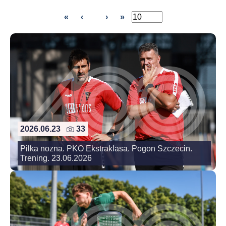
«
‹
›
»
2026.06.23
33
Pilka nozna. PKO Ekstraklasa. Pogon Szczecin.
Trening. 23.06.2026