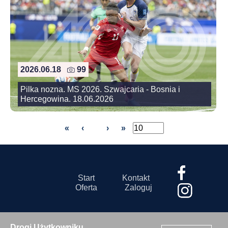
2026.06.18
99
Pilka nozna. MS 2026. Szwajcaria - Bosnia i
Hercegowina. 18.06.2026
«
‹
›
»
Start
Kontakt
Oferta
Zaloguj
Drogi Użytkowniku,