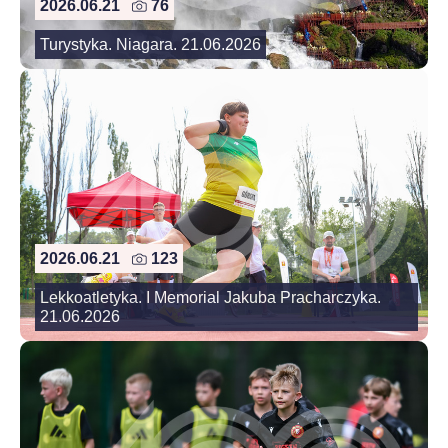
2026.06.21
76
Turystyka. Niagara. 21.06.2026
2026.06.21
123
Lekkoatletyka. I Memorial Jakuba Pracharczyka.
21.06.2026