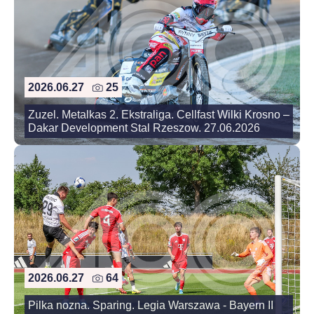
2026.06.27
25
Zuzel. Metalkas 2. Ekstraliga. Cellfast Wilki Krosno –
Dakar Development Stal Rzeszow. 27.06.2026
2026.06.27
64
Pilka nozna. Sparing. Legia Warszawa - Bayern II