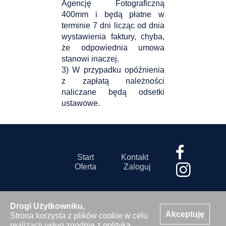
Agencję Fotograficzną
400mm i będą płatne w
terminie 7 dni licząc od dnia
wystawienia faktury, chyba,
że odpowiednia umowa
stanowi inaczej.
3) W przypadku opóźnienia
z zapłatą należności
naliczane będą odsetki
ustawowe.
Start
Kontakt
Oferta
Zaloguj
Drogi Użytkowniku,
Akceptuję
Strona korzysta z plików cookie w celu
© 2026 Agencja Fotograficzna 400mm s.c.
realizacji usług zgodnie z
polityką