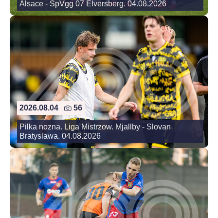
Alsace - SpVgg 07 Elversberg. 04.08.2026
2026.08.04
56
Pilka nozna. Liga Mistrzow. Mjallby - Slovan
Bratyslawa. 04.08.2026