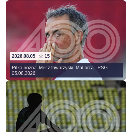
2026.08.05
15
Pilka nozna. Mecz towarzyski. Mallorca - PSG.
05.08.2026