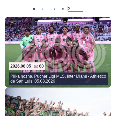
«
‹
›
»
2026.08.05
80
Pilka nozna. Puchar Ligi MLS. Inter Miami - Athletico
de San Luis. 05.08.2026