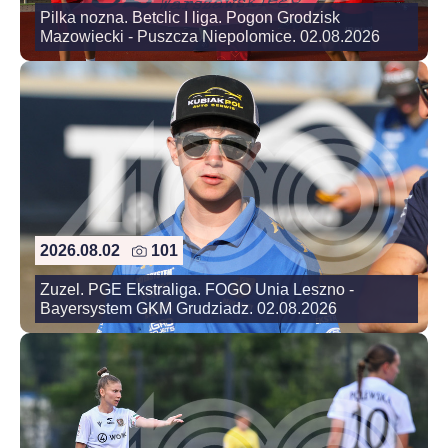
Pilka nozna. Betclic I liga. Pogon Grodzisk
Mazowiecki - Puszcza Niepolomice. 02.08.2026
2026.08.02
101
Zuzel. PGE Ekstraliga. FOGO Unia Leszno -
Bayersystem GKM Grudziadz. 02.08.2026