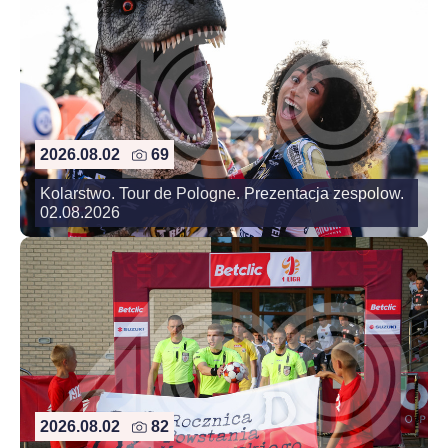
2026.08.02
69
Kolarstwo. Tour de Pologne. Prezentacja zespolow.
02.08.2026
2026.08.02
82