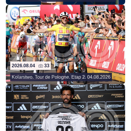
2026.08.04
33
Kolarstwo. Tour de Pologne. Etap 2. 04.08.2026