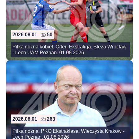
2026.08.01
50
Pilka nozna kobiet. Orlen Ekstraliga. Sleza Wroclaw
- Lech UAM Poznan. 01.08.2026
2026.08.01
263
Pilka nozna. PKO Ekstraklasa. Wieczysta Krakow -
Lech Poznan. 01.08.2026