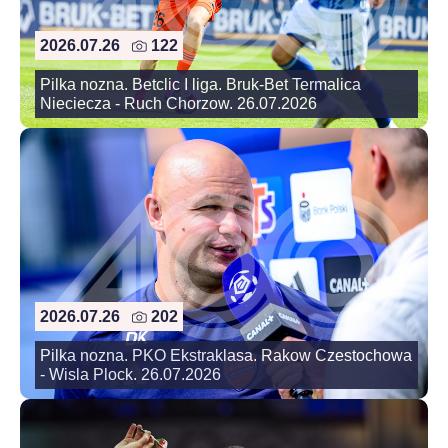
2026.07.26
122
Pilka nozna. Betclic I liga. Bruk-Bet Termalica
Nieciecza - Ruch Chorzow. 26.07.2026
2026.07.26
202
Pilka nozna. PKO Ekstraklasa. Rakow Czestochowa
- Wisla Plock. 26.07.2026