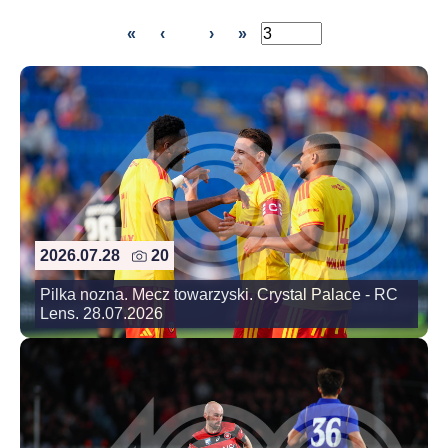
«
‹
›
»
2026.07.28
20
Pilka nozna. Mecz towarzyski. Crystal Palace - RC
Lens. 28.07.2026