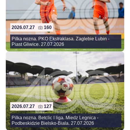
2026.07.27
160
Pilka nozna. PKO Ekstraklasa. Zaglebie Lubin -
Piast Gliwice. 27.07.2026
2026.07.27
127
Pilka nozna. Betclic I liga. Miedz Legnica -
Podbeskidzie Bielsko-Biala. 27.07.2026