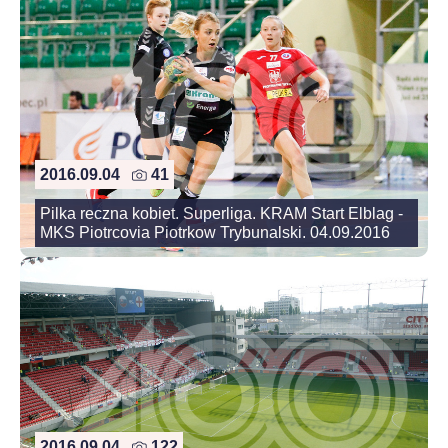
2016.09.04
41
Pilka reczna kobiet. Superliga. KRAM Start Elblag -
MKS Piotrcovia Piotrkow Trybunalski. 04.09.2016
2016.09.04
122