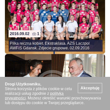
2016.09.02
1
Pilka reczna kobiet. Ekstraklasa. AZS Laczpol
AWFiS Gdansk. Zdjecie grupowe. 02.09.2016
Drogi Użytkowniku,
Akceptuję
Strona korzysta z plików cookie w celu
realizacji usług zgodnie z
polityką
2016.09.02
13
prywatności
. Możesz określić warunki przechowywania
lub dostępu do cookie w Twojej przeglądarce.
Wioslatstwo. Spotkanie Marii Springwald z
Prezydentem Miasta Krakowa Jackiem