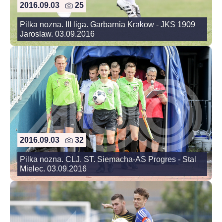
2016.09.03
25
Pilka nozna. III liga. Garbarnia Krakow - JKS 1909
Jaroslaw. 03.09.2016
2016.09.03
32
Pilka nozna. CLJ. ST. Siemacha-AS Progres - Stal
Mielec. 03.09.2016