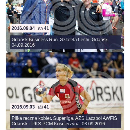
2016.09.04
41
Gdansk Business Run. Sztafeta Lechii Gdansk.
04.09.2016
2016.09.03
41
Pilka reczna kobiet. Superliga. AZS Laczpol AWFiS
Gdansk - UKS PCM Koscierzyna. 03.09.2016