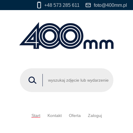
+48 573 285 611
foto@400mm.pl
Start
Kontakt
Oferta
Zaloguj