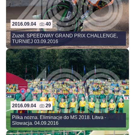
2016.09.04
40
Zuzel. SPEEDWAY GRAND PRIX CHALLENGE,
TURNIEJ 03.09.2016
2016.09.04
29
Pilka nozna. Eliminacje do MS 2018. Litwa -
Slowacja. 04.09.2016