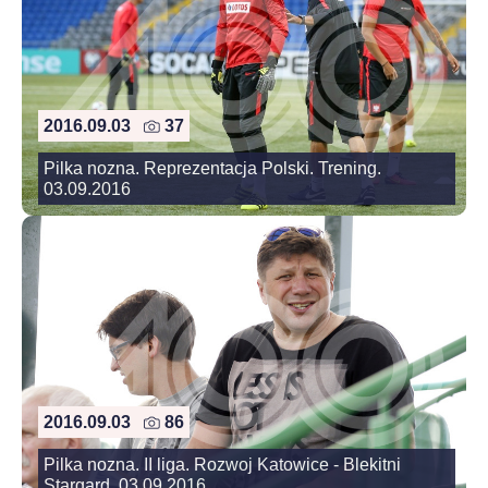
2016.09.03
37
Pilka nozna. Reprezentacja Polski. Trening.
03.09.2016
2016.09.03
86
Pilka nozna. II liga. Rozwoj Katowice - Blekitni
Stargard. 03.09.2016