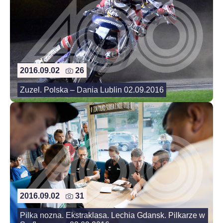
2016.09.02
26
Zuzel. Polska – Dania Lublin 02.09.2016
2016.09.02
31
Pilka nozna. Ekstraklasa. Lechia Gdansk. Pilkarze w