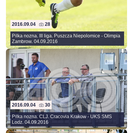
2016.09.04
28
Pilka nozna. III liga. Puszcza Niepolomice - Olimpia
Zambrow. 04.09.2016
2016.09.04
30
Pilka nozna. CLJ. Cracovia Krakow - UKS SMS
Lodz. 04.09.2016