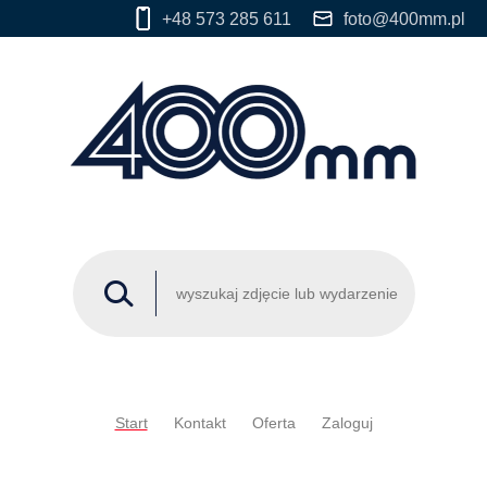
+48 573 285 611
foto@400mm.pl
Start
Kontakt
Oferta
Zaloguj