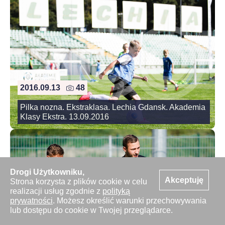
2016.09.13
48
Pilka nozna. Ekstraklasa. Lechia Gdansk. Akademia
Klasy Ekstra. 13.09.2016
Drogi Użytkowniku,
Akceptuję
Strona korzysta z plików cookie w celu
realizacji usług zgodnie z
polityką
prywatności
. Możesz określić warunki przechowywania
lub dostępu do cookie w Twojej przeglądarce.
2016.09.13
34