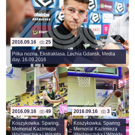
2016.09.16
25
Pilka nozna. Ekstraklasa. Lechia Gdansk. Media
day. 16.09.2016
2016.09.16
49
2016.09.16
3
Koszykowka. Sparing.
Koszykowka. Sparing.
Memorial Kazimieza
Memorial Kazimieza
Waclawczyka i Witolda
Waclawczyka i Witolda