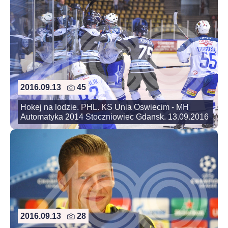
2016.09.13
45
Hokej na lodzie. PHL. KS Unia Oswiecim - MH
Automatyka 2014 Stoczniowiec Gdansk. 13.09.2016
2016.09.13
28