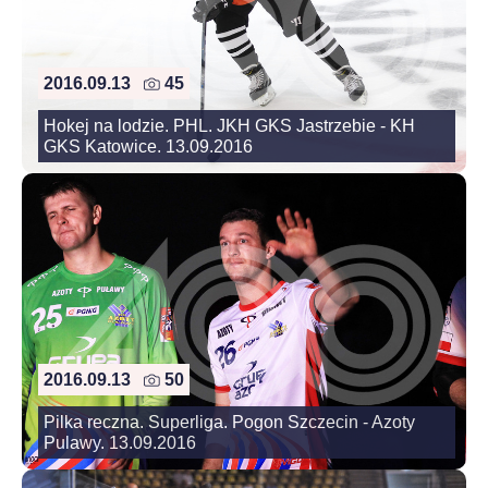
2016.09.13
45
Hokej na lodzie. PHL. JKH GKS Jastrzebie - KH
GKS Katowice. 13.09.2016
2016.09.13
50
Pilka reczna. Superliga. Pogon Szczecin - Azoty
Pulawy. 13.09.2016