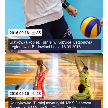
2016.09.16
85
Siatkowka kobiet. Turniej w Kobylce. Legionovia
Legionowo - Budowlani Lodz. 16.09.2016
2016.09.16
48
Koszykowka. Turniej towarzyski. MKS Dabrowa
Gornicza - BM Slam Stal Ostrow Wielkopolski.