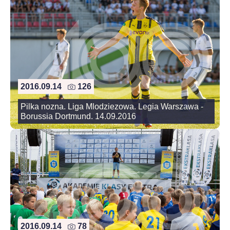
2016.09.14
126
Pilka nozna. Liga Mlodziezowa. Legia Warszawa -
Borussia Dortmund. 14.09.2016
2016.09.14
78