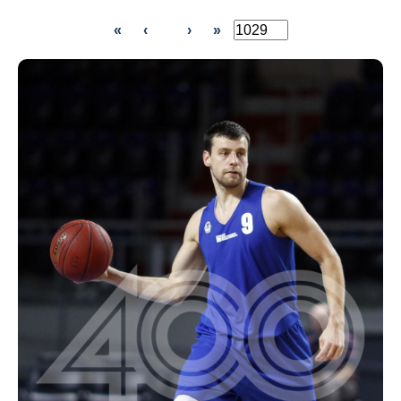
«
‹
›
»