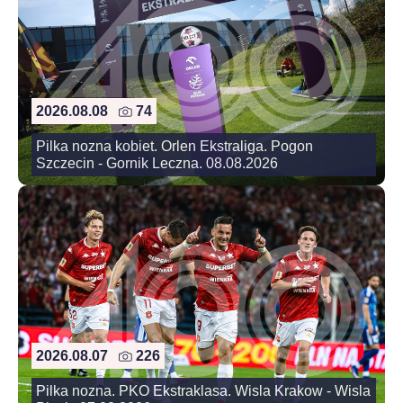
2026.08.08
74
Pilka nozna kobiet. Orlen Ekstraliga. Pogon
Szczecin - Gornik Leczna. 08.08.2026
2026.08.07
226
Pilka nozna. PKO Ekstraklasa. Wisla Krakow - Wisla