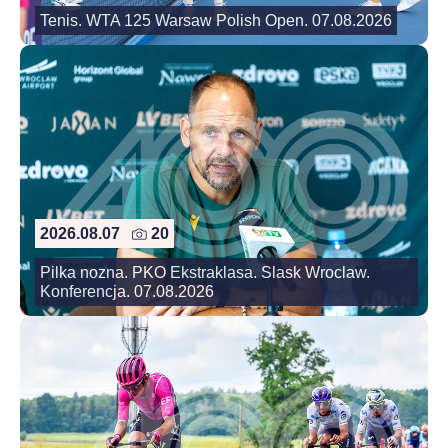
Tenis. WTA 125 Warsaw Polish Open. 07.08.2026
2026.08.07
20
Pilka nozna. PKO Ekstraklasa. Slask Wroclaw.
Konferencja. 07.08.2026