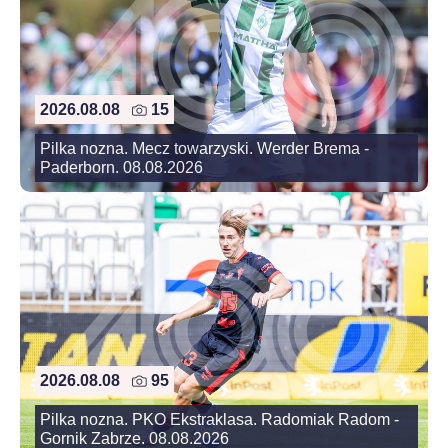
2026.08.08
15
Pilka nozna. Mecz towarzyski. Werder Brema -
Paderborn. 08.08.2026
2026.08.08
95
Pilka nozna. PKO Ekstraklasa. Radomiak Radom -
Gornik Zabrze. 08.08.2026