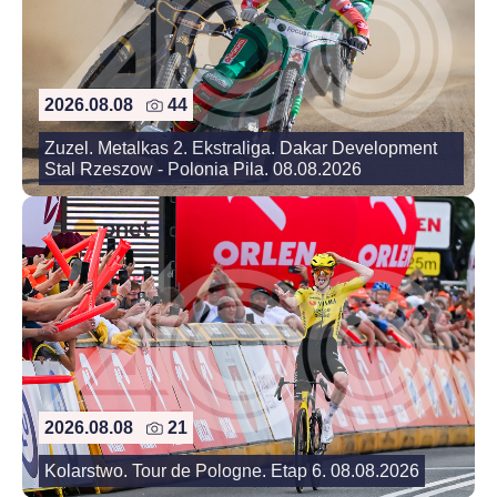
2026.08.08
44
Zuzel. Metalkas 2. Ekstraliga. Dakar Development
Stal Rzeszow - Polonia Pila. 08.08.2026
2026.08.08
21
Kolarstwo. Tour de Pologne. Etap 6. 08.08.2026