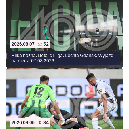
2026.08.07
52
Pilka nozna. Betclic I liga. Lechia Gdansk. Wyjazd
na mecz. 07.08.2026
2026.08.06
84