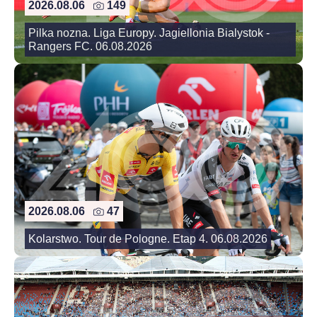
2026.08.06
149
Pilka nozna. Liga Europy. Jagiellonia Bialystok -
Rangers FC. 06.08.2026
2026.08.06
47
Kolarstwo. Tour de Pologne. Etap 4. 06.08.2026