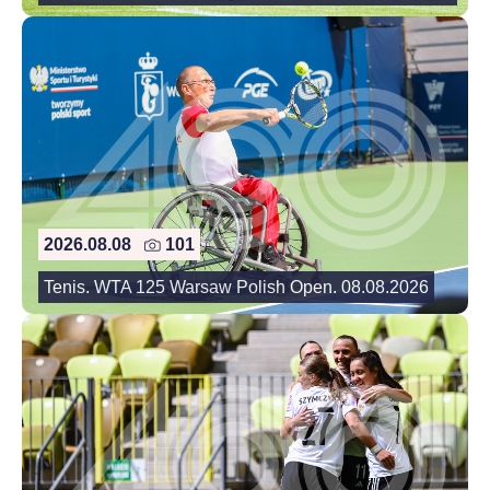
2026.08.08
101
Tenis. WTA 125 Warsaw Polish Open. 08.08.2026