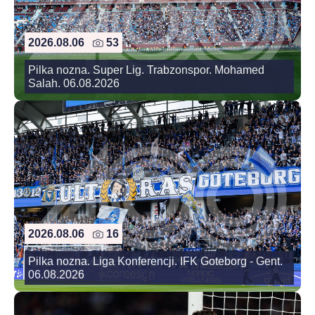
2026.08.06
53
Pilka nozna. Super Lig. Trabzonspor. Mohamed
Salah. 06.08.2026
2026.08.06
16
Pilka nozna. Liga Konferencji. IFK Goteborg - Gent.
06.08.2026