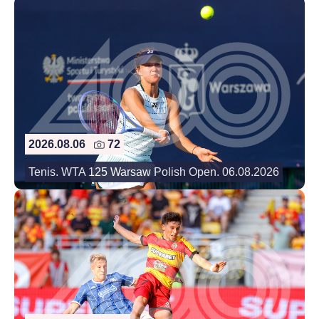
2026.08.06
72
Tenis. WTA 125 Warsaw Polish Open. 06.08.2026