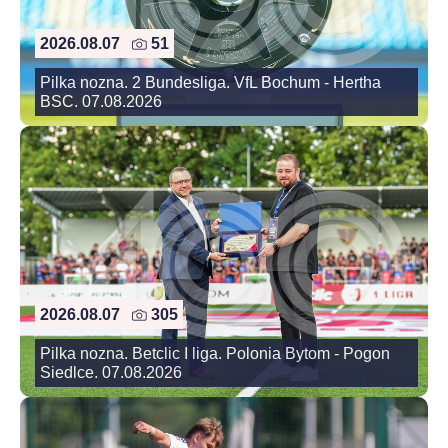
2026.08.07
51
Pilka nozna. 2 Bundesliga. VfL Bochum - Hertha
BSC. 07.08.2026
2026.08.07
305
Pilka nozna. Betclic I liga. Polonia Bytom - Pogon
Siedlce. 07.08.2026