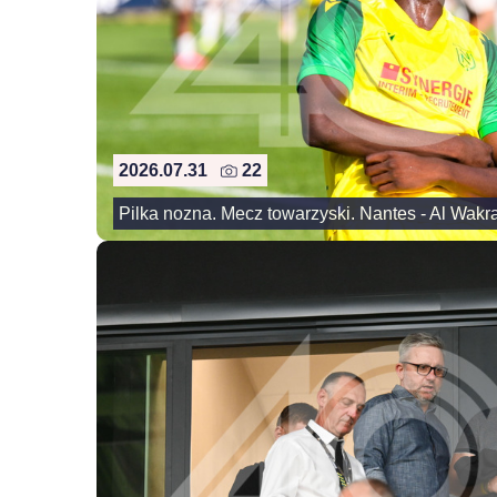
2026.07.31
22
Pilka nozna. Mecz towarzyski. Nantes - Al Wakr