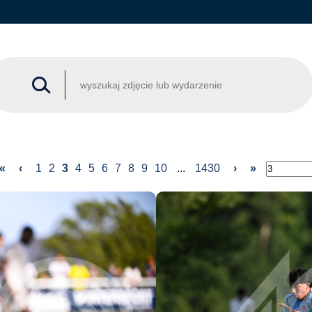
«
‹
1
2
3
4
5
6
7
8
9
10
...
1430
›
»