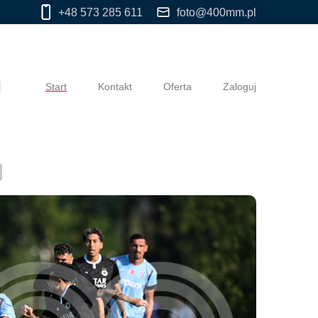
+48 573 285 611
foto@400mm.pl
Start
Kontakt
Oferta
Zaloguj