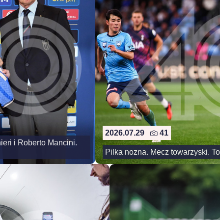
2026.07.29
41
eri i Roberto Mancini.
Pilka nozna. Mecz towarzyski. T