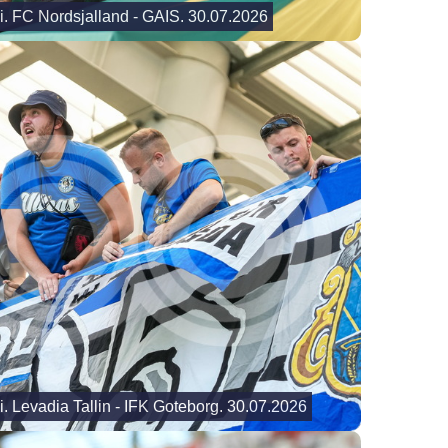
i. FC Nordsjalland - GAIS. 30.07.2026
i. Levadia Tallin - IFK Goteborg. 30.07.2026