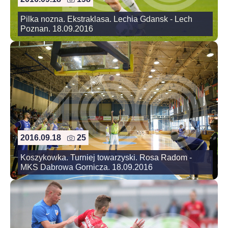
Pilka nozna. Ekstraklasa. Lechia Gdansk - Lech
Poznan. 18.09.2016
2016.09.18
25
Koszykowka. Turniej towarzyski. Rosa Radom -
MKS Dabrowa Gornicza. 18.09.2016