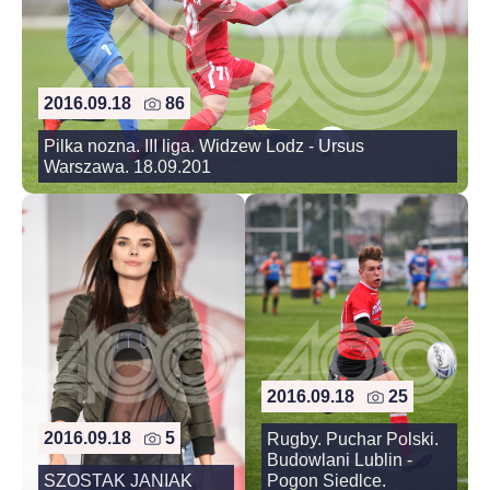
2016.09.18
86
Pilka nozna. III liga. Widzew Lodz - Ursus
Warszawa. 18.09.201
2016.09.18
25
2016.09.18
5
Rugby. Puchar Polski.
Budowlani Lublin -
SZOSTAK JANIAK
Pogon Siedlce.