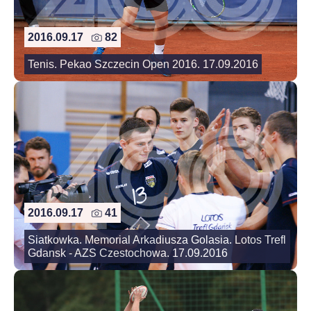
2016.09.17
82
Tenis. Pekao Szczecin Open 2016. 17.09.2016
2016.09.17
41
Siatkowka. Memorial Arkadiusza Golasia. Lotos Trefl
Gdansk - AZS Czestochowa. 17.09.2016