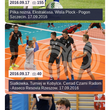
2016.09.17
155
Pilka nozna. Ekstraklasa. Wisla Plock - Pogon
Szczecin. 17.09.2016
2016.09.17
40
Siatkowka. Turniej w Kobylce. Cerrad Czarni Radom
- Asseco Resovia Rzeszow. 17.09.2016