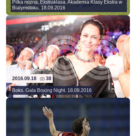
Pilka nozna. Ekstraklasa. Akademia Klasy Ekstra w
Bialymstoku. 18.09.2016
2016.09.18
38
Boks. Gala Boxing Night. 18.09.2016