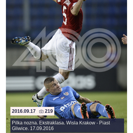
2016.09.17
219
Pilka nozna. Ekstraklasa. Wisla Krakow - Piast
Gliwice. 17.09.2016