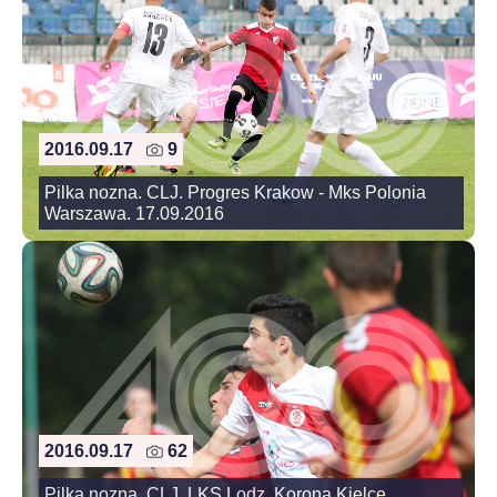
2016.09.17
9
Pilka nozna. CLJ. Progres Krakow - Mks Polonia
Warszawa. 17.09.2016
2016.09.17
62
Pilka nozna. CLJ. LKS Lodz. Korona Kielce.