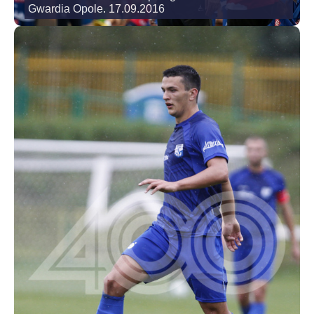
Gwardia Opole. 17.09.2016