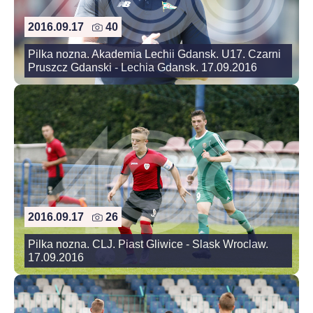
2016.09.17
40
Pilka nozna. Akademia Lechii Gdansk. U17. Czarni
Pruszcz Gdanski - Lechia Gdansk. 17.09.2016
2016.09.17
26
Pilka nozna. CLJ. Piast Gliwice - Slask Wroclaw.
17.09.2016