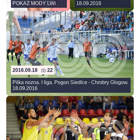
POKAZ MODY LWI
18.09.2016
2016.09.18
22
Pilka nozna. I liga. Pogon Siedlce - Chrobry Glogow.
18.09.2016