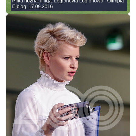
Pilka nozna. II liga. Legionovia Legionowo - Olimpia
Elblag. 17.09.2016