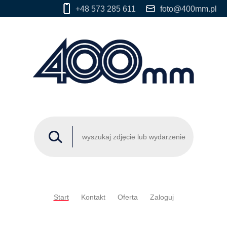
+48 573 285 611
foto@400mm.pl
Start
Kontakt
Oferta
Zaloguj