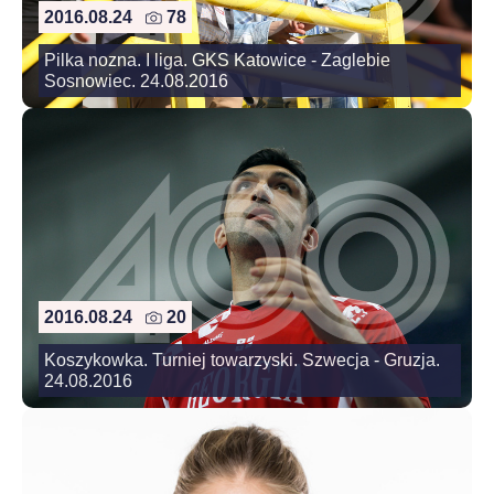
2016.08.24
78
Pilka nozna. I liga. GKS Katowice - Zaglebie
Sosnowiec. 24.08.2016
2016.08.24
20
Koszykowka. Turniej towarzyski. Szwecja - Gruzja.
24.08.2016