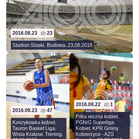
2016.08.23
23
Stadion Slaski. Budowa. 23.08.2016
2016.08.22
1
2016.08.23
47
Pilka reczna kobiet.
Koszykowka kobiet.
PGNiG Superliga
Tauron Basket Liga.
Kobiet. KPR Gminy
Wisla Krakow. Trening.
Kobierzyce - AZS