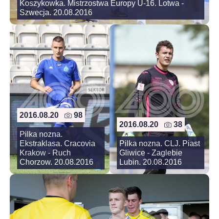
Koszykowka. Mistrzostwa Europy U-16. Lotwa -
Szwecja. 20.08.2016
2016.08.20
98
2016.08.20
38
Pilka nozna.
Ekstraklasa. Cracovia
Pilka nozna. CLJ. Piast
Krakow - Ruch
Gliwice - Zaglebie
Chorzow. 20.08.2016
Lubin. 20.08.2016