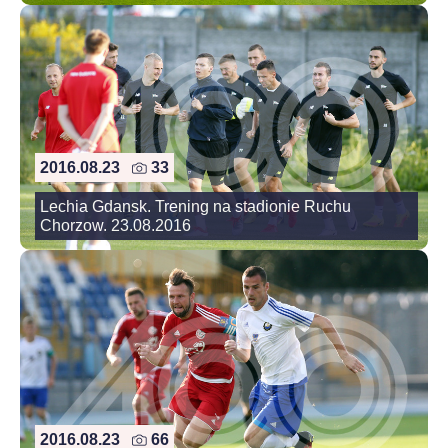
2016.08.23
33
Lechia Gdansk. Trening na stadionie Ruchu
Chorzow. 23.08.2016
2016.08.23
66