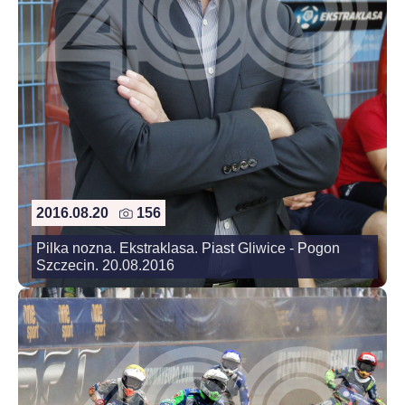
2016.08.20
156
Pilka nozna. Ekstraklasa. Piast Gliwice - Pogon
Szczecin. 20.08.2016