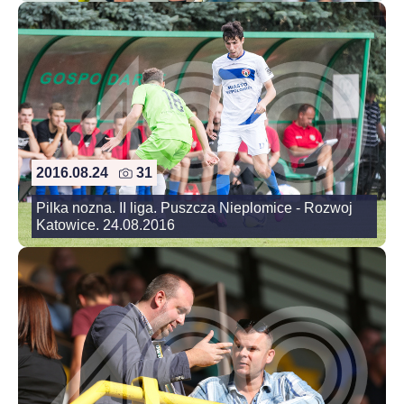
2016.08.24
31
Pilka nozna. II liga. Puszcza Nieplomice - Rozwoj
Katowice. 24.08.2016