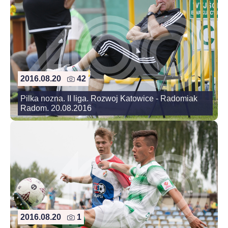
2016.08.20
42
Pilka nozna. II liga. Rozwoj Katowice - Radomiak
Radom. 20.08.2016
2016.08.20
1