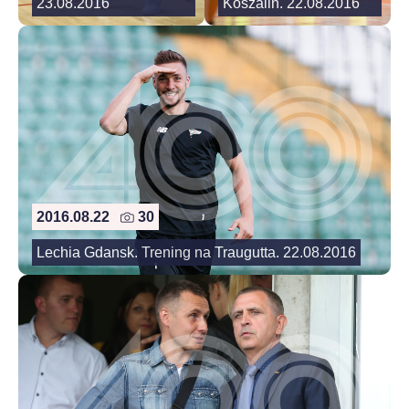
23.08.2016
Koszalin. 22.08.2016
2016.08.22
30
Lechia Gdansk. Trening na Traugutta. 22.08.2016