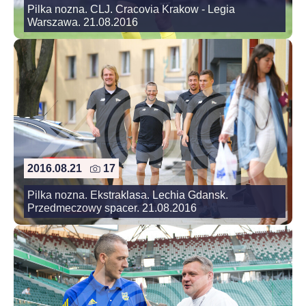
Pilka nozna. CLJ. Cracovia Krakow - Legia
Warszawa. 21.08.2016
2016.08.21
17
Pilka nozna. Ekstraklasa. Lechia Gdansk.
Przedmeczowy spacer. 21.08.2016