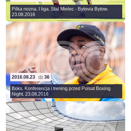
Pilka nozna. I liga. Stal Mielec - Bytovia Bytow.
23.08.2016
2016.08.23
36
Boks. Konferencja i trening przed Polsat Boxing
Night. 23.08.2016