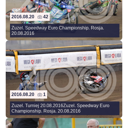
2016.08.20
42
Zuzel. Speedway Euro Championship. Rosja.
20.08.2016
2016.08.20
1
Zuzel. Turniej 20.08.2016Zuzel. Speedway Euro
Championship. Rosja. 20.08.2016