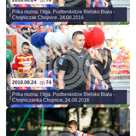
Pilka nozna. I liga. Podbeskidzie Bielsko Biala -
Chojniczak Chojnice. 24.08.2016
2016.08.24
74
Pilka nozna. I liga. Podbeskidzie Bielsko Biala -
Chojniczanka Chojnice. 24.08.2016