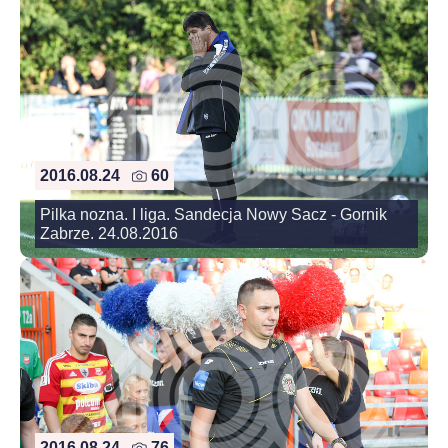
2016.08.24
60
Pilka nozna. I liga. Sandecja Nowy Sacz - Gornik
Zabrze. 24.08.2016
2016.08.24
76