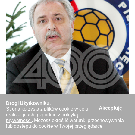
Drogi Użytkowniku,
Akceptuję
Strona korzysta z plików cookie w celu
realizacji usług zgodnie z
polityką
prywatności
. Możesz określić warunki przechowywania
lub dostępu do cookie w Twojej przeglądarce.
Pilka Reczna. Warszawa - Centrum Olimpijskie -