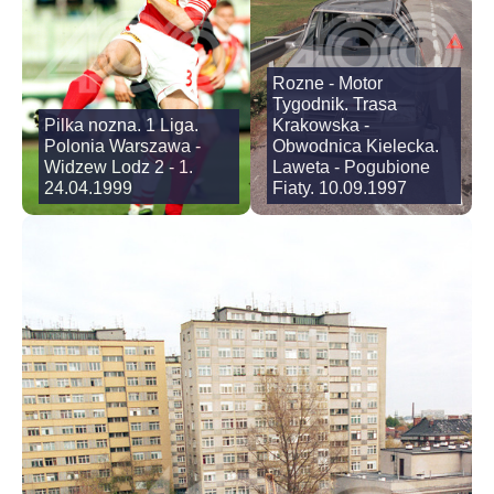
Rozne - Motor
Tygodnik. Trasa
Pilka nozna. 1 Liga.
Krakowska -
Polonia Warszawa -
Obwodnica Kielecka.
Widzew Lodz 2 - 1.
Laweta - Pogubione
24.04.1999
Fiaty. 10.09.1997