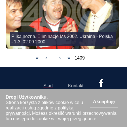
Pilka nozna. Eliminacje Ms 2002. Ukraina - Polska
- 1-3. 02.09.2000
«
‹
›
»
Start
Kontakt
Oferta
Zaloguj
Drogi Użytkowniku,
Akceptuję
Strona korzysta z plików cookie w celu
realizacji usług zgodnie z
polityką
prywatności
. Możesz określić warunki przechowywania
lub dostępu do cookie w Twojej przeglądarce.
© 2026 Agencja Fotograficzna 400mm s.c.