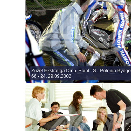
Zuzel Ekstraliga Dmp. Point - S - Polonia Bydg
66 - 24. 29.09.2002