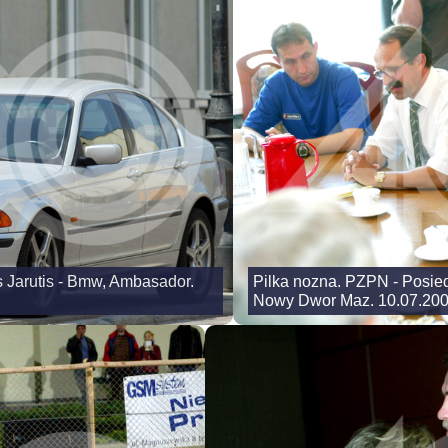
 Jarutis - Bmw, Ambasador.
Pilka nozna. PZPN - Posied
Nowy Dwor Maz. 10.07.20