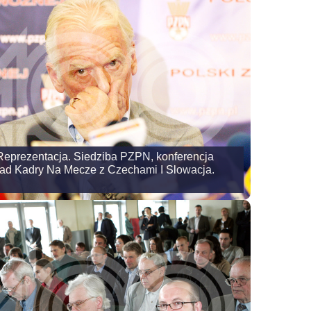
 Reprezentacja. Siedziba PZPN, konferencja
lad Kadry Na Mecze z Czechami I Slowacja.