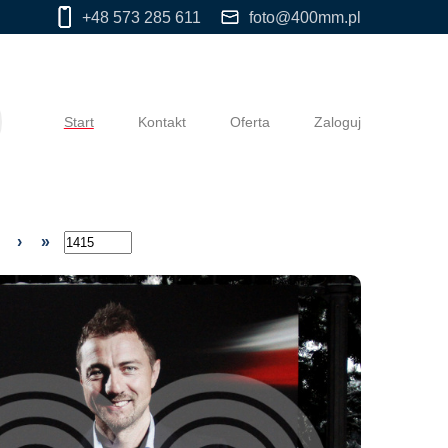
+48 573 285 611
foto@400mm.pl
Start
Kontakt
Oferta
Zaloguj
›
»