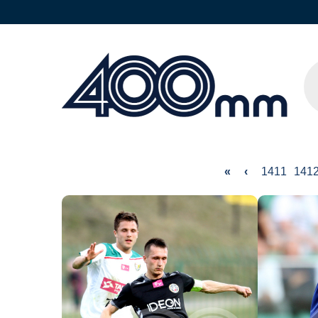
«
‹
1411
141