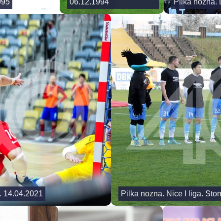
995
06.12.1994
Pilka nozna. 
. 14.04.2021
Pilka nozna. Nice I liga. St