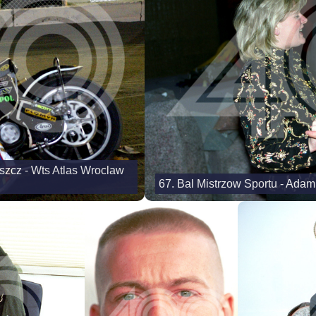
oszcz - Wts Atlas Wroclaw
67. Bal Mistrzow Sportu - Adam