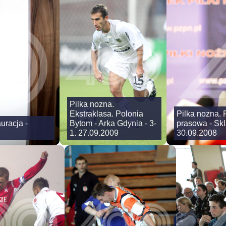
Pilka nozna.
Ekstraklasa. Polonia
Pilka nozna.
uracja -
Bytom - Arka Gdynia - 3-
prasowa - Sk
1. 27.09.2009
30.09.2008