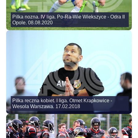
Pilka nozna. IV liga. Po-Ra-Wie Wiekszyce - Odra II
Opole. 08.08.2020
Pilka reczna kobiet. I liga. Otmet Krapkowice -
Wesola Warszawa. 17.02.2018