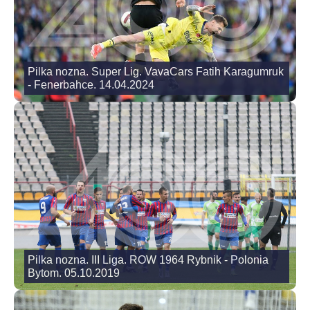
Pilka nozna. Super Lig. VavaCars Fatih Karagumruk
- Fenerbahce. 14.04.2024
Pilka nozna. III Liga. ROW 1964 Rybnik - Polonia
Bytom. 05.10.2019