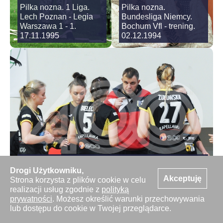
Pilka nozna. 1 Liga.
Pilka nozna.
Lech Poznan - Legia
Bundesliga Niemcy.
Warszawa 1 - 1.
Bochum Vfl - trening.
17.11.1995
02.12.1994
Pilka reczna kobiet. Puchar Polski. Otmet
Drogi Użytkowniku,
Krapkowice - KPR Jelenia Gora. 19.12.2018
Akceptuję
Strona korzysta z plików cookie w celu
realizacji usług zgodnie z
polityką
prywatności
. Możesz określić warunki przechowywania
lub dostępu do cookie w Twojej przeglądarce.