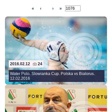
«
‹
›
»
2016.02.12
24
Water Polo. Slowianka Cup. Polska vs Bialorus.
12.02.2016