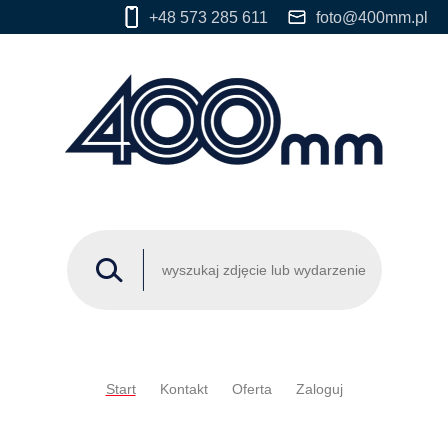
+48 573 285 611
foto@400mm.pl
Start
Kontakt
Oferta
Zaloguj