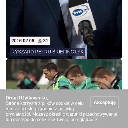
2016.02.06
31
RYSZARD PETRU BRIEFING LYK
Drogi Użytkowniku,
Akceptuję
Strona korzysta z plików cookie w celu
realizacji usług zgodnie z
polityką
2016.02.06
36
prywatności
. Możesz określić warunki przechowywania
lub dostępu do cookie w Twojej przeglądarce.
Pilka nozna. III Liga. Lechia II Gdansk vs Wierzyca