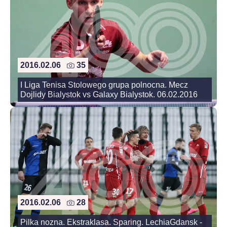
2016.02.06
35
I Liga Tenisa Stolowego grupa polnocna. Mecz
Dojlidy Bialystok vs Galaxy Bialystok. 06.02.2016
2016.02.06
28
Pilka nozna. Ekstraklasa. Sparing. LechiaGdansk -