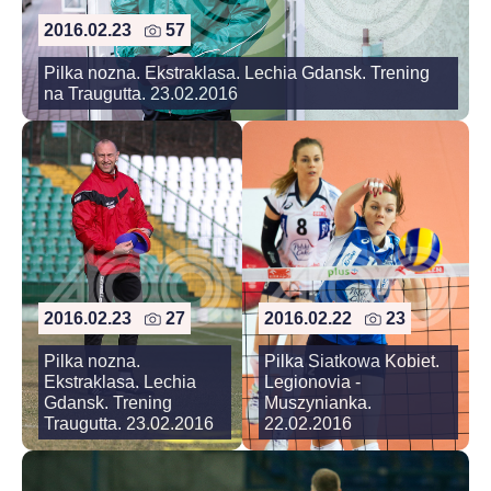
2016.02.23
57
Pilka nozna. Ekstraklasa. Lechia Gdansk. Trening
na Traugutta. 23.02.2016
2016.02.23
27
2016.02.22
23
Pilka nozna.
Pilka Siatkowa Kobiet.
Ekstraklasa. Lechia
Legionovia -
Gdansk. Trening
Muszynianka.
Traugutta. 23.02.2016
22.02.2016