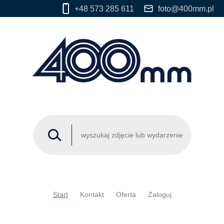
+48 573 285 611
foto@400mm.pl
Start
Kontakt
Oferta
Zaloguj