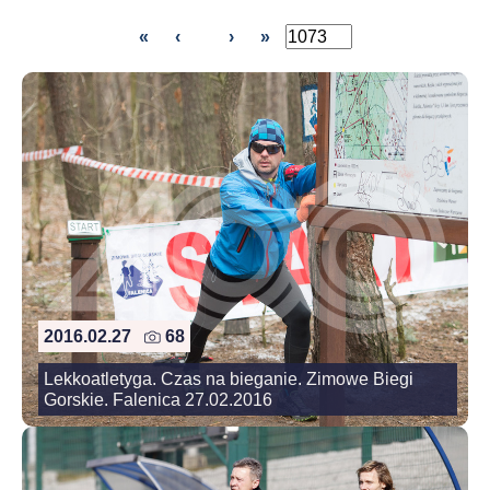
«
‹
›
»
2016.02.27
68
Lekkoatletyga. Czas na bieganie. Zimowe Biegi
Gorskie. Falenica 27.02.2016