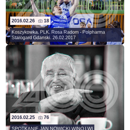
2016.02.26
18
Koszykowka. PLK. Rosa Radom - Polpharma
Starogard Gdanski. 26.02.2017
2016.02.25
76
SPOTKANIE JAN NOWICKI WINO LWI