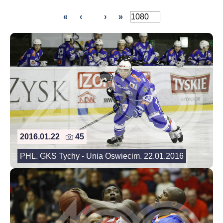
«
‹
›
»
2016.01.22
45
PHL. GKS Tychy - Unia Oswiecim. 22.01.2016