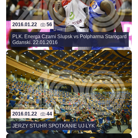
2016.01.22
56
PLK. Energa Czarni Slupsk vs Polpharma Starogard
Gdanski. 22.01.2016
2016.01.22
44
JERZY STUHR SPOTKANIE UJ LYK