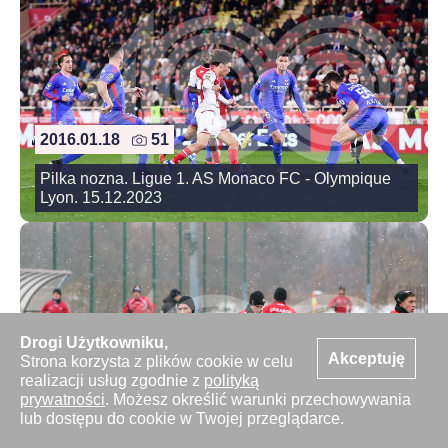
2016.01.18
51
Pilka nozna. Ligue 1. AS Monaco FC - Olympique
Lyon. 15.12.2023
Drogi Użytkowniku,
Akceptuję
Strona korzysta z plików cookie w celu
realizacji usług zgodnie z
polityką
prywatności
. Możesz określić warunki przechowywania
lub dostępu do cookie w Twojej przeglądarce.
2016.01.18
17