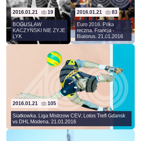
2016.01.21
19
2016.01.21
83
BOGUSLAW
Euro 2016. Pilka
KACZYNSKI NIE ZYJE
reczna. Francja -
LYK
Bialorus. 21.01.2016
2016.01.21
105
Siatkowka. Liga Mistrzow CEV. Lotos Trefl Gdansk
vs DHL Modena. 21.01.2016