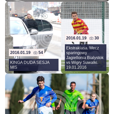
2016.01.19
30
Ekstraklasa. Mecz
2016.01.19
54
sparingowy
Jagiellonia Bialystok
KINGA DUDA SESJA
vs Wigry Suwalki.
MIS
19.01.2016