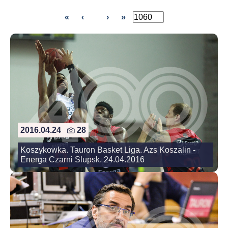
«
‹
›
»
2016.04.24
28
Koszykowka. Tauron Basket Liga. Azs Koszalin -
Energa Czarni Slupsk. 24.04.2016