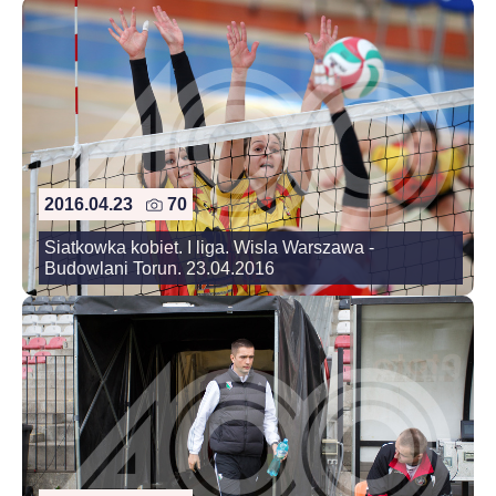
2016.04.23
70
Siatkowka kobiet. I liga. Wisla Warszawa -
Budowlani Torun. 23.04.2016