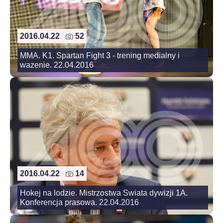
2016.04.22
52
MMA. K1. Spartan Fight 3 - trening medialny i
wazenie. 22.04.2016
2016.04.22
14
Hokej na lodzie. Mistrzostwa Swiata dywizji 1A.
Konferencja prasowa. 22.04.2016