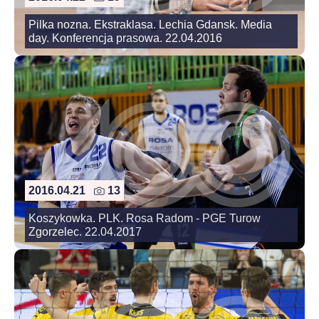
Pilka nozna. Ekstraklasa. Lechia Gdansk. Media
day. Konferencja prasowa. 22.04.2016
2016.04.21
13
Koszykowka. PLK. Rosa Radom - PGE Turow
Zgorzelec. 22.04.2017