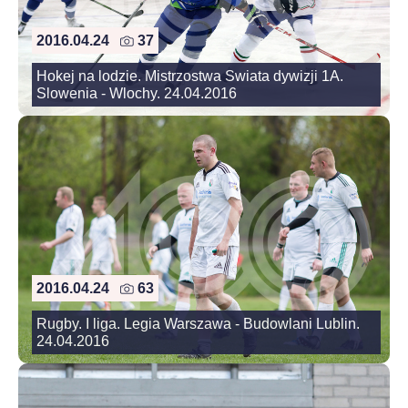
2016.04.24
37
Hokej na lodzie. Mistrzostwa Swiata dywizji 1A.
Slowenia - Wlochy. 24.04.2016
2016.04.24
63
Rugby. I liga. Legia Warszawa - Budowlani Lublin.
24.04.2016