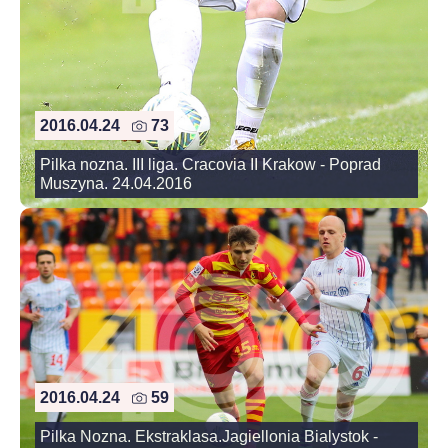
2016.04.24
73
Pilka nozna. III liga. Cracovia II Krakow - Poprad
Muszyna. 24.04.2016
2016.04.24
59
Pilka Nozna. Ekstraklasa.Jagiellonia Bialystok -