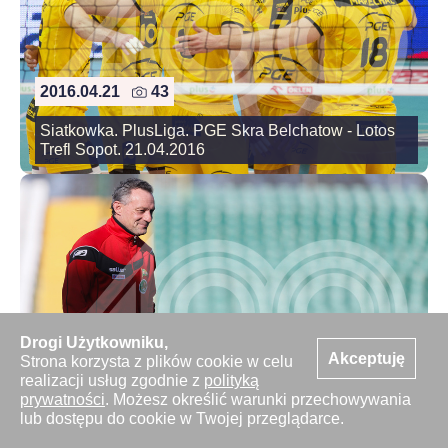
2016.04.21
43
Siatkowka. PlusLiga. PGE Skra Belchatow - Lotos
Trefl Sopot. 21.04.2016
Drogi Użytkowniku,
Akceptuję
Strona korzysta z plików cookie w celu
2016.04.21
34
realizacji usług zgodnie z
polityką
prywatności
. Możesz określić warunki przechowywania
Pilka nozna. Ekstraklasa. Lechia Gdansk. Trening
lub dostępu do cookie w Twojej przeglądarce.
na Traugutta. 21.04.2016