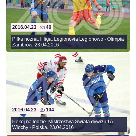
2016.04.23
46
Pilka nozna. II liga. Legionovia Legionowo - Olimpia
Zambrów. 23.04.2016
2016.04.23
104
Hokej na lodzie. Mistrzostwa Swiata dywizji 1A.
Wlochy - Polska. 23.04.2016