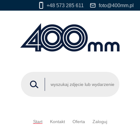
+48 573 285 611
foto@400mm.pl
Start
Kontakt
Oferta
Zaloguj