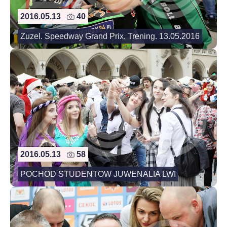
2016.05.13
40
Zuzel. Speedway Grand Prix. Trening. 13.05.2016
2016.05.13
58
POCHOD STUDENTOW JUWENALIA LWI