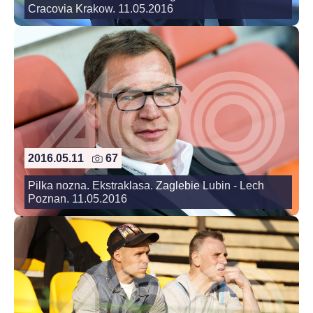
Cracovia Krakow. 11.05.2016
2016.05.11
67
Pilka nozna. Ekstraklasa. Zaglebie Lubin - Lech
Poznan. 11.05.2016