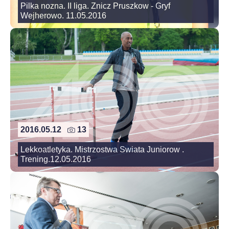
Pilka nozna. II liga. Znicz Pruszkow - Gryf
Wejherowo. 11.05.2016
2016.05.12
13
Lekkoatletyka. Mistrzostwa Swiata Juniorow .
Trening.12.05.2016