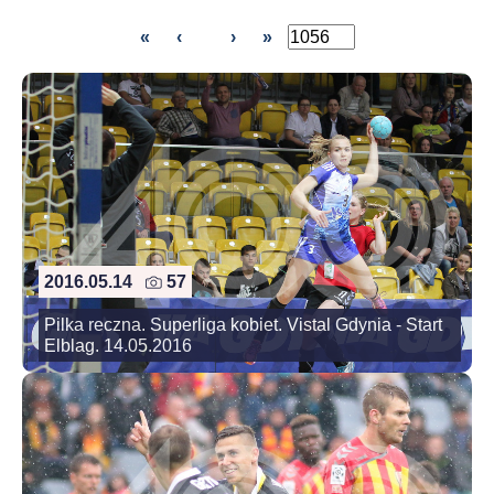
«
‹
›
»
2016.05.14
57
Pilka reczna. Superliga kobiet. Vistal Gdynia - Start
Elblag. 14.05.2016