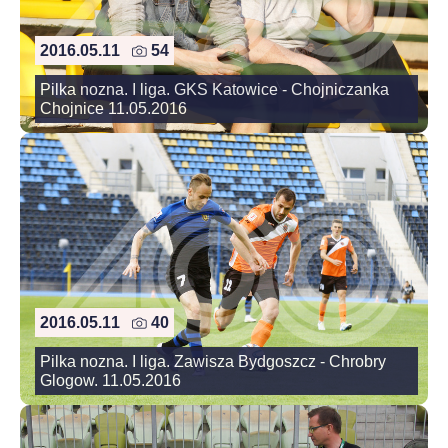
2016.05.11
54
Pilka nozna. I liga. GKS Katowice - Chojniczanka
Chojnice 11.05.2016
2016.05.11
40
Pilka nozna. I liga. Zawisza Bydgoszcz - Chrobry
Glogow. 11.05.2016