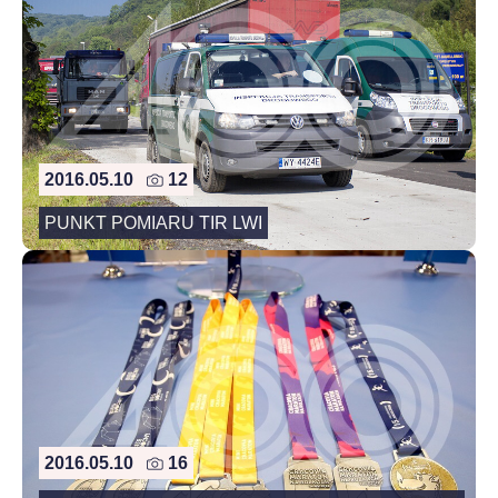
2016.05.10
12
PUNKT POMIARU TIR LWI
2016.05.10
16