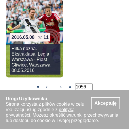
2016.05.08
11
Pilka nozna.
Ekstraklasa. Legia
Warszawa - Piast
Gliwice. Warszawa.
08.05.2016
«
‹
›
»
Drogi Użytkowniku,
Akceptuję
Strona korzysta z plików cookie w celu
realizacji usług zgodnie z
polityką
prywatności
. Możesz określić warunki przechowywania
Start
Kontakt
lub dostępu do cookie w Twojej przeglądarce.
Oferta
Zaloguj