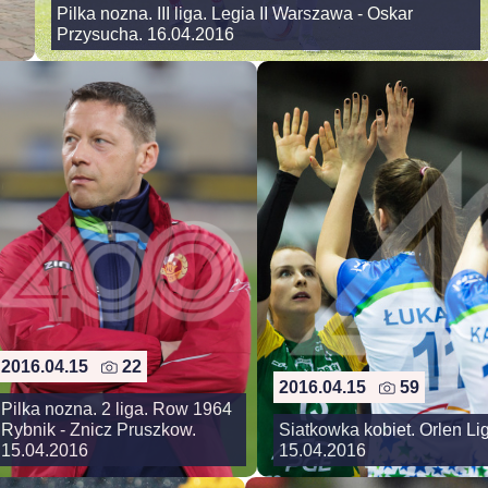
Pilka nozna. III liga. Legia II Warszawa - Oskar
Przysucha. 16.04.2016
2016.04.15
22
2016.04.15
59
Pilka nozna. 2 liga. Row 1964
Rybnik - Znicz Pruszkow.
Siatkowka kobiet. Orlen Li
15.04.2016
15.04.2016