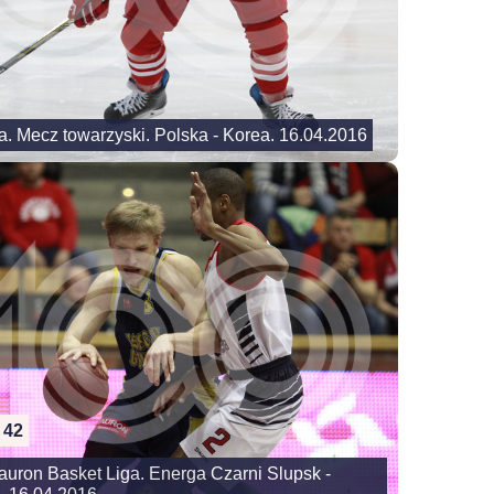
a. Mecz towarzyski. Polska - Korea. 16.04.2016
42
uron Basket Liga. Energa Czarni Slupsk -