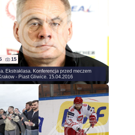
15
15
na. Ekstraklasa. Konferencja przed meczem
rakow - Piast Gliwice. 15.04.2016