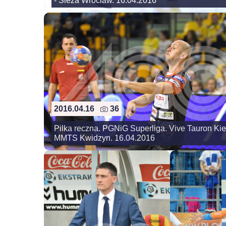
- Sleza Wroclaw. 16.04.2016
2016.04.16
36
Pilka reczna. PGNiG Superliga. Vive Tauron Kie
MMTS Kwidzyn. 16.04.2016