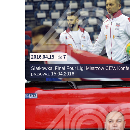
2016.04.15
7
Siatkowka. Final Four Ligi Mistrzow CEV. Konfe
prasowa. 15.04.2016