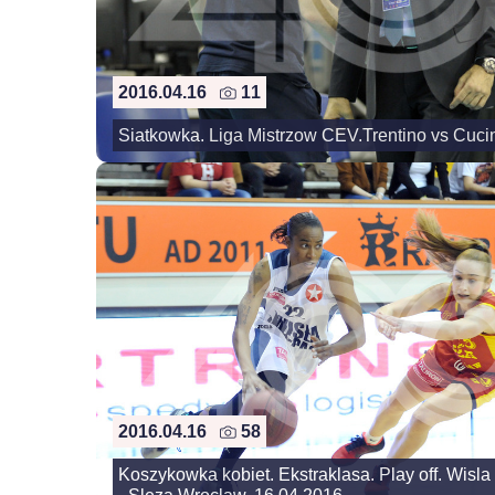
2016.04.16
11
Siatkowka. Liga Mistrzow CEV.Trentino vs Cuci
2016.04.16
58
Koszykowka kobiet. Ekstraklasa. Play off. Wisl