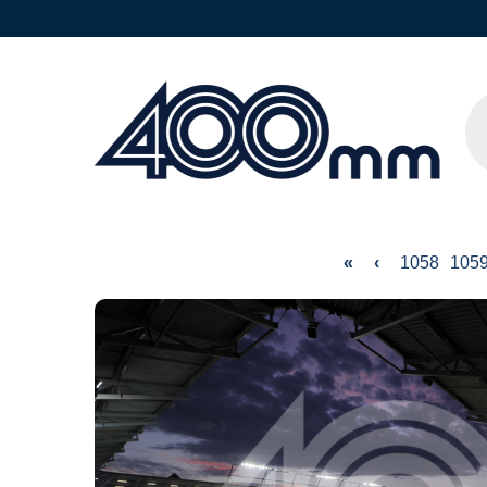
«
‹
1058
105