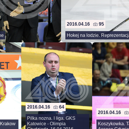
2016.04.16
95
ne
Hokej na lodzie. Reprezentacj
2016.04.16
64
2016.04.16
Pilka nozna. I liga. GKS
a Krakow
Katowice - Olimpia
Koszykowka. Ta