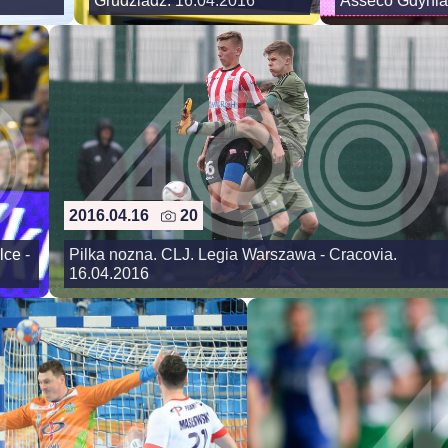
Grudziadz. 16.04.2016
Asseco Gdynia
2016.04.16
20
lce -
Pilka nozna. CLJ. Legia Warszawa - Cracovia.
16.04.2016