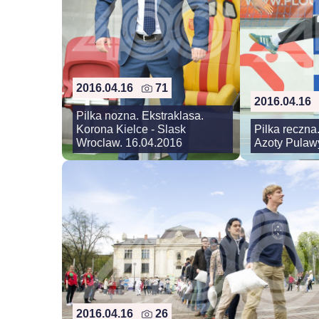
2016.04.16
71
2016.04.1
Pilka nozna. Ekstraklasa.
Korona Kielce - Slask
Pilka reczna
Wroclaw. 16.04.2016
Azoty Pulaw
2016.04.16
26