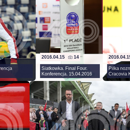
2016.04.15
14
2016.04.
rencja
Siatkowka. Final Four.
Pilka noz
Konferencja. 15.04.2016
Cracovia K