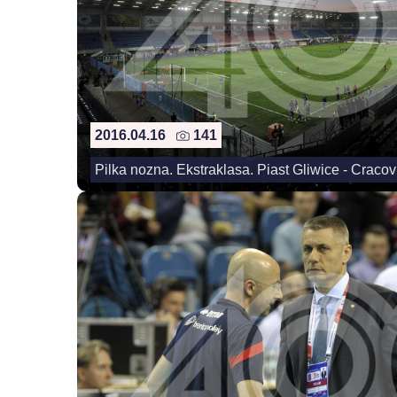
2016.04.16
141
Pilka nozna. Ekstraklasa. Piast Gliwice - Craco