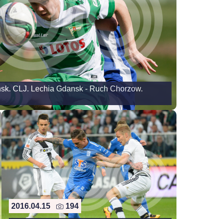
nsk. CLJ. Lechia Gdansk - Ruch Chorzow.
2016.04.15
194