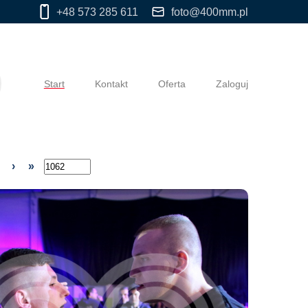
+48 573 285 611
foto@400mm.pl
Start
Kontakt
Oferta
Zaloguj
›
»