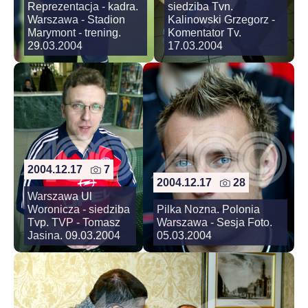
Reprezentacja - kadra.
siedziba Tvn.
Warszawa - Stadion
Kalinowski Grzegorz -
Marymont - trening.
Komentator Tv.
29.03.2004
17.03.2004
2004.12.17
7
2004.12.17
28
Warszawa Ul
Woronicza - siedziba
Pilka Nozna. Polonia
Tvp. TVP - Tomasz
Warszawa - Sesja Foto.
Jasina. 09.03.2004
05.03.2004