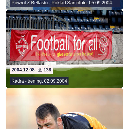
Powrot Z Belfastu - Poklad Samolotu. 05.09.2004
2004.12.08
138
Kadra - trening. 02.09.2004