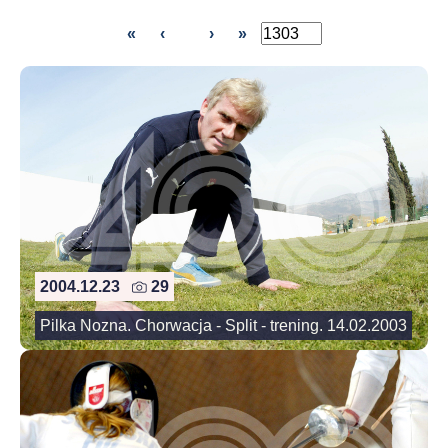
«
‹
›
»
2004.12.23
29
Pilka Nozna. Chorwacja - Split - trening. 14.02.2003