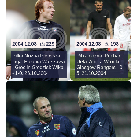
2004.12.08
229
2004.12.08
198
Pilka Nozna Pierwsza
Pilka nozna. Puchar
Liga. Polonia Warszawa
Uefa. Amica Wronki -
- Groclin Grodzisk Wlkp
Glasgow Rangers - 0-
- 1-0. 23.10.2004
5. 21.10.2004