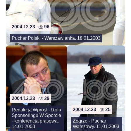
2004.12.23
96
Puchar Polski - Warszawianka. 18.01.2003
2004.12.23
39
2004.12.23
25
Redakcja Wprost - Rola
Sponsoringu W Sporcie
- konferencja prasowa.
Zegrze - Puchar
14.01.2003
Warszawy. 11.01.2003