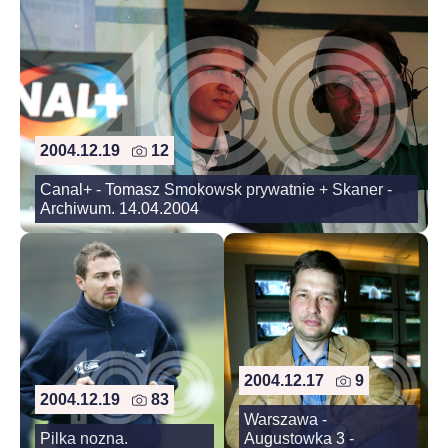
2004.12.19
12
Canal+ - Tomasz Smokowsk prywatnie + Skaner -
Archiwum. 14.04.2004
2004.12.17
9
2004.12.19
83
Warszawa -
Pilka nozna.
Augustowka 3 -