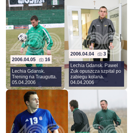
2006.04.04
3
2006.04.05
16
Lechia Gdansk. Pawel
Lechia Gdansk.
Zuk opuszcza szpital po
Trening na Traugutta.
zabiegu kolana.
05.04.2006
04.04.2006