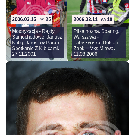
2006.03.15
25
2006.03.11
10
Motoryzacja - Rajdy
Pilka nozna. Sparing.
Samochodowe. Janusz
Warszawa -
Kulig, Jaroslaw Baran -
Labiszynska. Dolcan
Spotkanie Z Kibicami.
Zabki - Mks Mlawa.
27.11.2001
11.03.2006