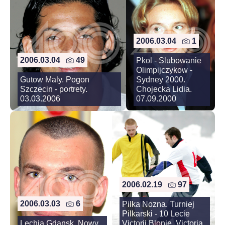
2006.03.04
1
2006.03.04
49
Pkol - Slubowanie
Olimpijczykow -
Gutow Maly. Pogon
Sydney 2000.
Szczecin - portrety.
Chojecka Lidia.
03.03.2006
07.09.2000
2006.02.19
97
2006.03.03
6
Pilka Nozna. Turniej
Pilkarski - 10 Lecie
Lechia Gdansk. Nowy
Victorii Blonie. Victoria