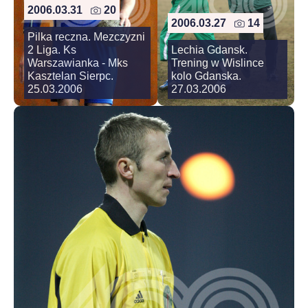
2006.03.31
20
2006.03.27
14
Pilka reczna. Mezczyzni
2 Liga. Ks
Lechia Gdansk.
Warszawianka - Mks
Trening w Wislince
Kasztelan Sierpc.
kolo Gdanska.
25.03.2006
27.03.2006