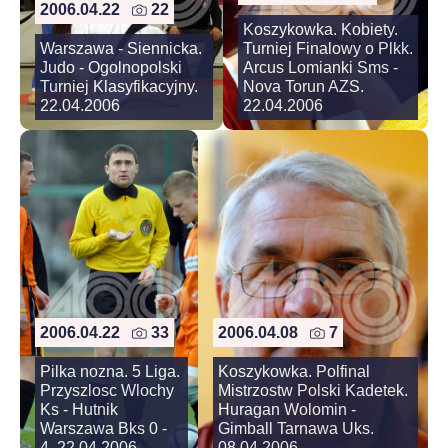
2006.04.22
22
Koszykowka. Kobiety.
Warszawa - Siennicka.
Turniej Finalowy o Plkk.
Judo - Ogolnopolski
Arcus Lomianki Sms -
Turniej Klasyfikacyjny.
Nova Torun AZS.
22.04.2006
22.04.2006
2006.04.22
33
2006.04.08
7
Pilka nozna. 5 Liga.
Koszykowka. Polfinal
Przyszlosc Wlochy
Mistrzostw Polski Kadetek.
Ks - Hutnik
Huragan Wolomin -
Warszawa Bks 0 -
Gimball Tarnawa Uks.
4. 22.04.2006
08.04.2006