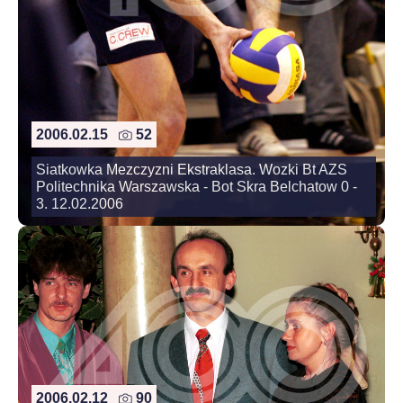
2006.02.15
52
Siatkowka Mezczyzni Ekstraklasa. Wozki Bt AZS
Politechnika Warszawska - Bot Skra Belchatow 0 -
3. 12.02.2006
2006.02.12
90