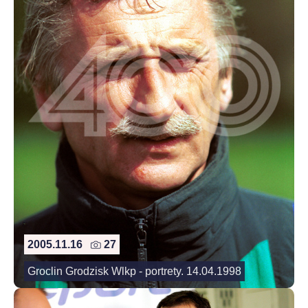
2005.11.16
27
Groclin Grodzisk Wlkp - portrety. 14.04.1998