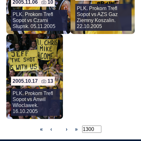
2005.11.06
10
PLK. Prokom Trefl
PLK. Prokom Trefl
Sopot vs AZS Gaz
Sopot vs Czarni
Ziemny Koszalin.
Slupsk. 05.11.2005
22.10.2005
2005.10.17
13
PLK. Prokom Trefl
Sopot vs Anwil
Wloclawek.
16.10.2005
«
‹
›
»