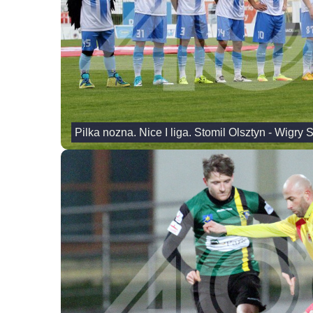
Pilka nozna. Nice I liga. Stomil Olsztyn - Wigry