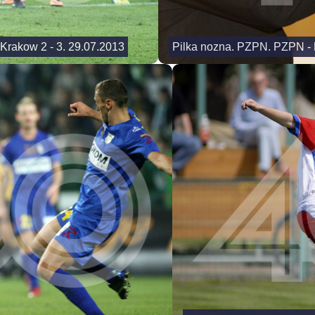
 Krakow 2 - 3. 29.07.2013
Pilka nozna. PZPN. PZPN - P