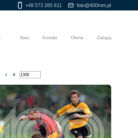
+48 573 285 611
foto@400mm.pl
Start
Kontakt
Oferta
Zaloguj
›
»