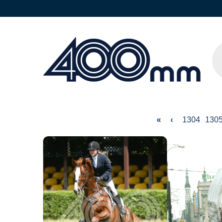
«
‹
1304
130