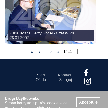
Pilka Nozna. Jerzy Engel - Czat W Ps.
28.01.2002
«
‹
›
»
Start
Kontakt
Oferta
Zaloguj
Drogi Użytkowniku,
Akceptuję
Strona korzysta z plików cookie w celu
© 2026 Agencja Fotograficzna 400mm s.c.
realizacji usług zgodnie z
polityką