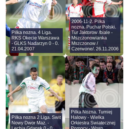
2006-11-2. Pilka
nozna. Puchar Polski.
Pilka nozna. 4 Liga.
Tur Jaktorow /biale -
RKS Okecie Warszawa
Mszczonowianka
- GLKS Nadarzyn 0 - 0.
Mszczonow /
21.04.2007
Czerwone/. 26.11.2006
Pilka Nozna. Turniej
Pilka nozna 2 Liga. Swit
Halowy - Wielka
Nowy Dwor Maz. -
Orkiestra Swiatecznej
Lechia Gdansk 0 - 0.
Pomocy - Wosp.