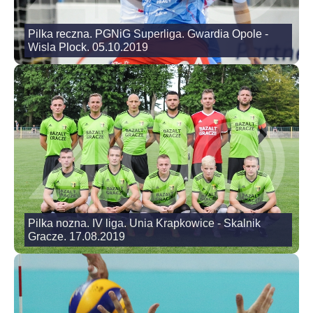
Pilka reczna. PGNiG Superliga. Gwardia Opole -
Wisla Plock. 05.10.2019
Pilka nozna. IV liga. Unia Krapkowice - Skalnik
Gracze. 17.08.2019