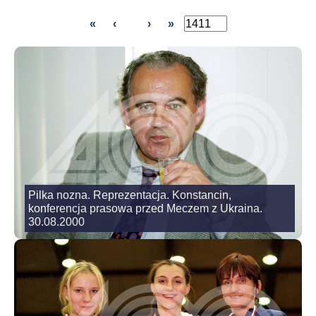
«
‹
›
»
Pilka nozna. Reprezentacja. Konstancin,
konferencja prasowa przed Meczem z Ukraina.
30.08.2000