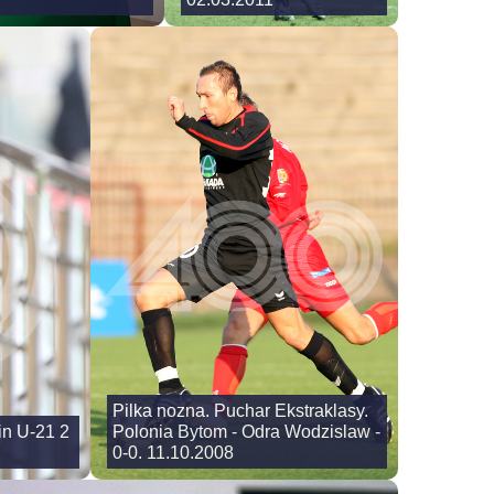
Pilka nozna. Puchar Ekstraklasy.
in U-21 2
Polonia Bytom - Odra Wodzislaw -
0-0. 11.10.2008