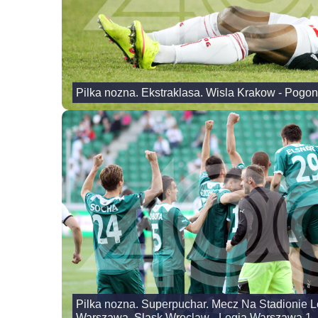
Pilka nozna. Ekstraklasa. Wisla Krakow - Pogon
Pilka nozna. Superpuchar. Mecz Na Stadionie L
Warszawa. Slask Wroclaw - Legia Warszawa 1- 