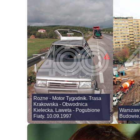
Rozne - Motor Tygodnik. Trasa
Krakowska - Obwodnica
Kielecka. Laweta - Pogubione
Warszawa
Fiaty. 10.09.1997
Budowie.