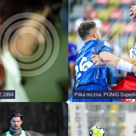
2.1994
Pilka reczna. PGNiG Superli