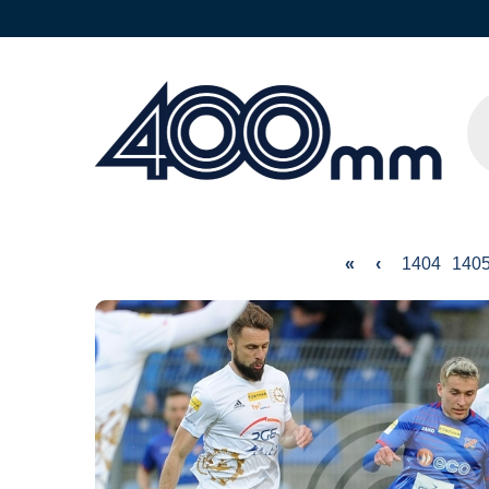
«
‹
1404
140