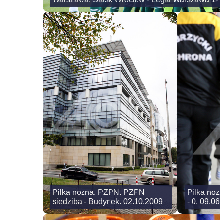
Pilka nozna. PZPN. PZPN
Pilka noz
siedziba - Budynek. 02.10.2009
- 0. 09.0