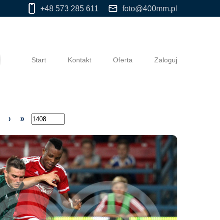
+48 573 285 611
foto@400mm.pl
Start
Kontakt
Oferta
Zaloguj
›
»