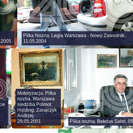
Pilka Nozna. Legia Warszawa - Nowy Zawodnik.
.2005
11.05.2004
Motoryzacja. Pilka
nozna. Warszawa
cie
siedziba Polmot
Holding. Zarajczyk
Andrzej.
29.05.2001
Pilka nozna. Bekdas Sabri. 0