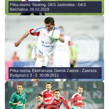
Pilka nozna. Sparing. GKS Jastrzebie - GKS
Belchatow. 09.02.2019
Pilka nozna. Ekstraklasa. Gornik Zabrze - Zawisza
Bydgoszcz 3 - 2. 30.09.2013