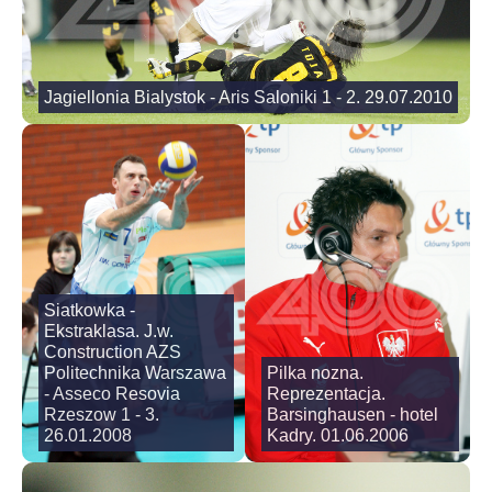
Jagiellonia Bialystok - Aris Saloniki 1 - 2. 29.07.2010
Siatkowka -
Ekstraklasa. J.w.
Construction AZS
Politechnika Warszawa
Pilka nozna.
- Asseco Resovia
Reprezentacja.
Rzeszow 1 - 3.
Barsinghausen - hotel
26.01.2008
Kadry. 01.06.2006