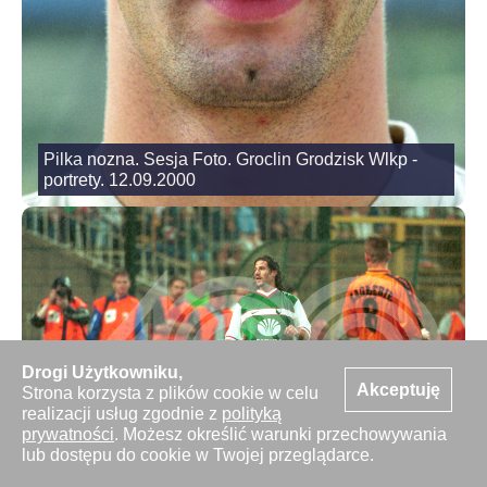
Pilka nozna. Sesja Foto. Groclin Grodzisk Wlkp -
portrety. 12.09.2000
Drogi Użytkowniku,
Akceptuję
Strona korzysta z plików cookie w celu
realizacji usług zgodnie z
polityką
prywatności
. Możesz określić warunki przechowywania
Pila nozna 1 Liga. Legia Warszawa - Zaglebie Lubin
lub dostępu do cookie w Twojej przeglądarce.
1 - 1. 25.07.1998