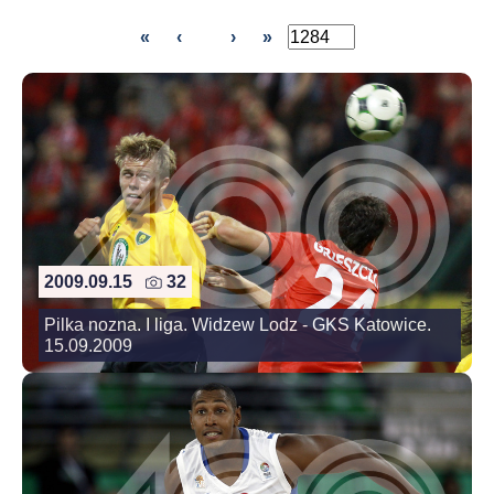
«
‹
›
»
2009.09.15
32
Pilka nozna. I liga. Widzew Lodz - GKS Katowice.
15.09.2009