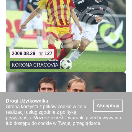
2009.08.29
127
KORONA CRACOVIA
Drogi Użytkowniku,
Akceptuję
Strona korzysta z plików cookie w celu
realizacji usług zgodnie z
polityką
prywatności
. Możesz określić warunki przechowywania
lub dostępu do cookie w Twojej przeglądarce.