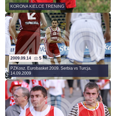
KORONA KIELCE TRENING
2009.09.14
5
PZKosz. Eurobasket 2009. Serbia vs Turcja.
14.09.2009