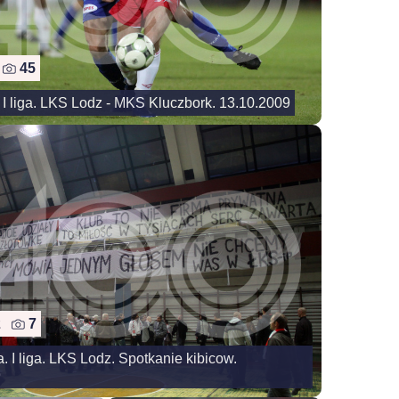
3
45
 I liga. LKS Lodz - MKS Kluczbork. 13.10.2009
12
7
. I liga. LKS Lodz. Spotkanie kibicow.
9