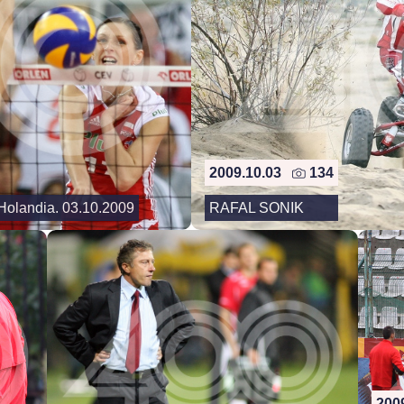
2009.10.03
134
 Holandia. 03.10.2009
RAFAL SONIK
200