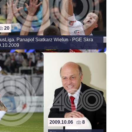
20
lusLiga. Panapol Siatkarz Wielun - PGE Skra
9.10.2009
2009.10.06
8