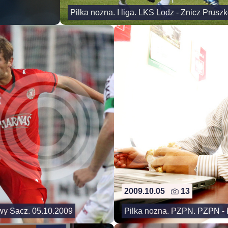
Pilka nozna. I liga. LKS Lodz - Znicz Prusz
2009.10.05
13
owy Sacz. 05.10.2009
Pilka nozna. PZPN. PZPN - 