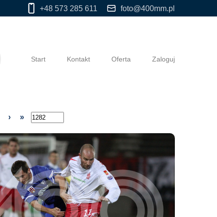
+48 573 285 611
foto@400mm.pl
Start
Kontakt
Oferta
Zaloguj
›
»