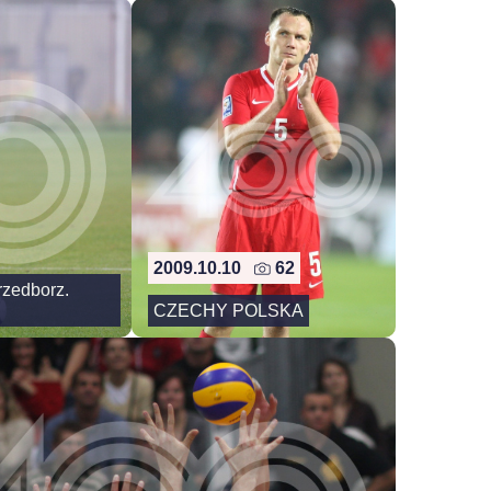
2009.10.10
62
Przedborz.
CZECHY POLSKA