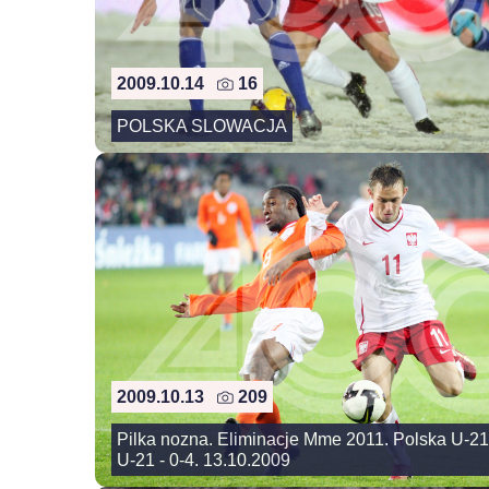
2009.10.14
16
POLSKA SLOWACJA
2009.10.13
209
Pilka nozna. Eliminacje Mme 2011. Polska U-21
U-21 - 0-4. 13.10.2009