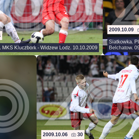
2009.10.09
4
Siatkowka. P
ga. MKS Kluczbork - Widzew Lodz. 10.10.2009
Belchatow. 0
2009.10.06
30