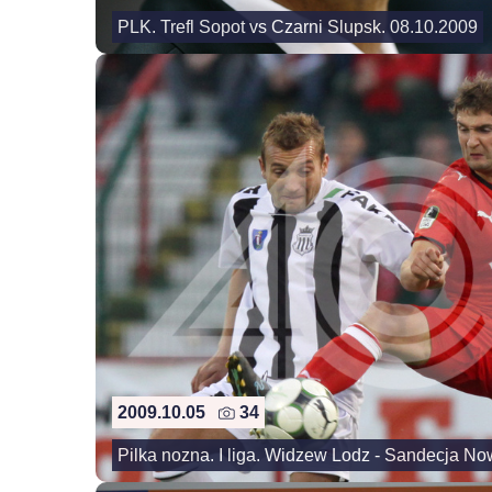
PLK. Trefl Sopot vs Czarni Slupsk. 08.10.2009
2009.10.05
34
Pilka nozna. I liga. Widzew Lodz - Sandecja N