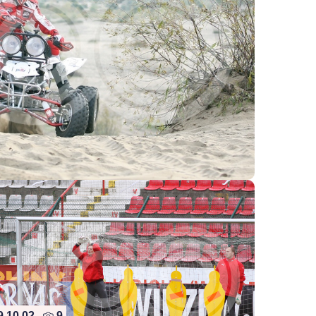
9.10.02
9