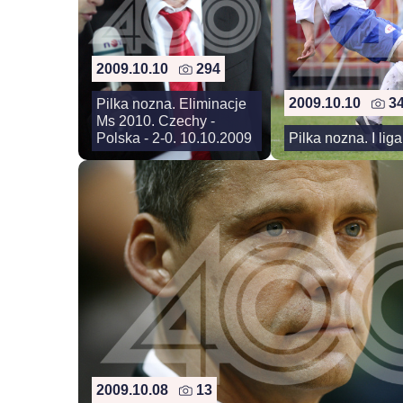
2009.10.10
294
2009.10.10
3
Pilka nozna. Eliminacje
Ms 2010. Czechy -
Polska - 2-0. 10.10.2009
Pilka nozna. I li
2009.10.08
13