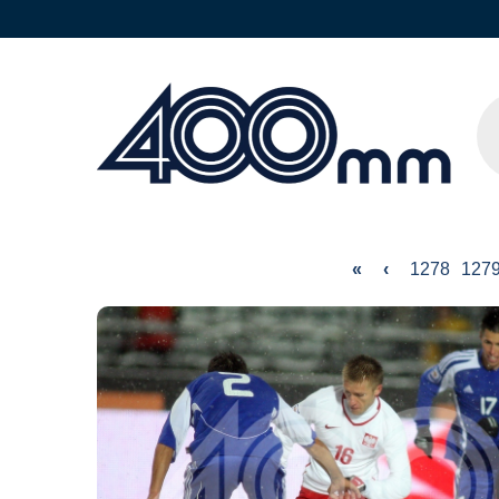
«
‹
1278
127