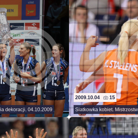
2009.10.04
15
a dekoracji. 04.10.2009
Siatkowka kobiet. Mistrzost