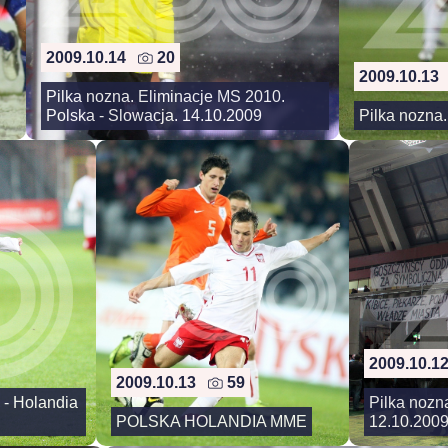
2009.10.14
20
2009.10.1
Pilka nozna. Eliminacje MS 2010.
Polska - Slowacja. 14.10.2009
Pilka nozna.
2009.10.
2009.10.13
59
 - Holandia
Pilka nozna
POLSKA HOLANDIA MME
12.10.200