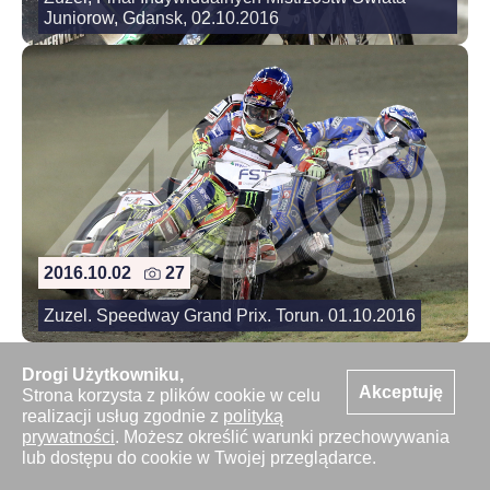
Juniorow, Gdansk, 02.10.2016
2016.10.02
27
Zuzel. Speedway Grand Prix. Torun. 01.10.2016
Drogi Użytkowniku,
Akceptuję
Strona korzysta z plików cookie w celu
realizacji usług zgodnie z
polityką
prywatności
. Możesz określić warunki przechowywania
lub dostępu do cookie w Twojej przeglądarce.