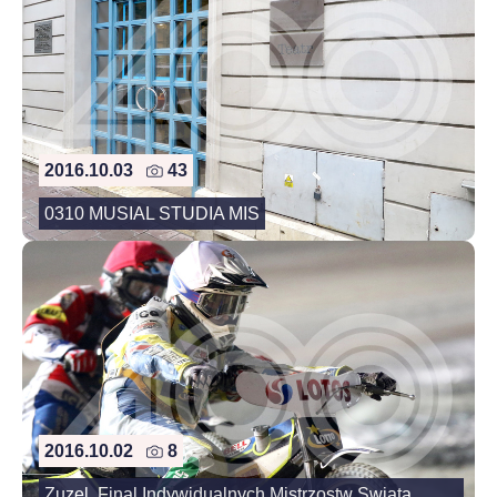
2016.10.03
43
0310 MUSIAL STUDIA MIS
2016.10.02
8
Zuzel, Final Indywidualnych Mistrzostw Swiata