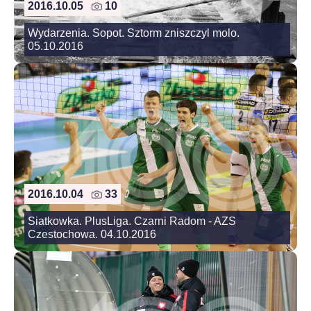
2016.10.05
10
Wydarzenia. Sopot. Sztorm zniszczyl molo.
05.10.2016
2016.10.04
33
Siatkowka. PlusLiga. Czarni Radom - AZS
Czestochowa. 04.10.2016