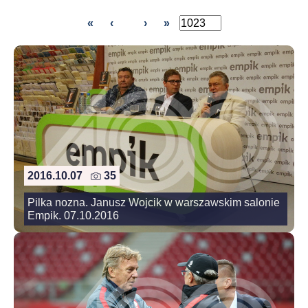
«
‹
›
»
2016.10.07
35
Pilka nozna. Janusz Wojcik w warszawskim salonie
Empik. 07.10.2016