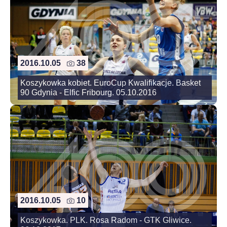
2016.10.05
38
Koszykowka kobiet. EuroCup Kwalifikacje. Basket
90 Gdynia - Elfic Fribourg. 05.10.2016
2016.10.05
10
Koszykowka. PLK. Rosa Radom - GTK Gliwice.