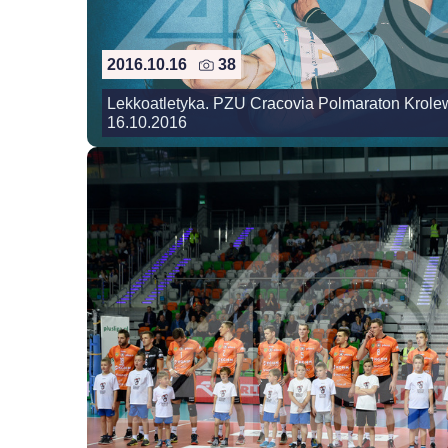
2016.10.16
38
Lekkoatletyka. PZU Cracovia Polmaraton Krolew
16.10.2016