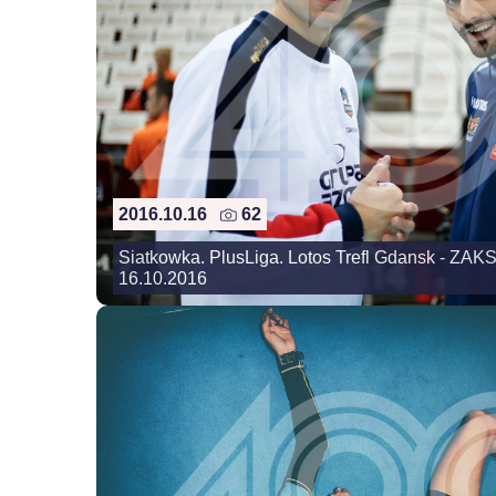
2016.10.16
62
Siatkowka. PlusLiga. Lotos Trefl Gdansk - ZAK
16.10.2016