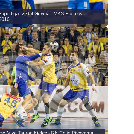
uperliga. Vistal Gdynia - MKS Piotrcovia
.2016
ow. Vive Tauron Kielce - RK Celje Pivovarna