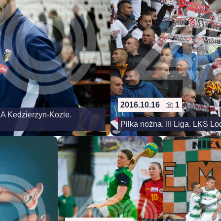
2016.10.16
1
SA Kedzierzyn-Kozle.
Pilka nożna. III Liga. LKS 