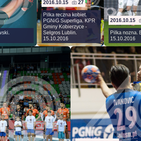
2016.10.15
27
Pilka reczna kobiet.
2016.10.15
PGNiG Superliga. KPR
Gminy Kobierzyce -
ski.
Selgros Lublin.
Pilka nozna. 
15.10.2016
15.10.2016