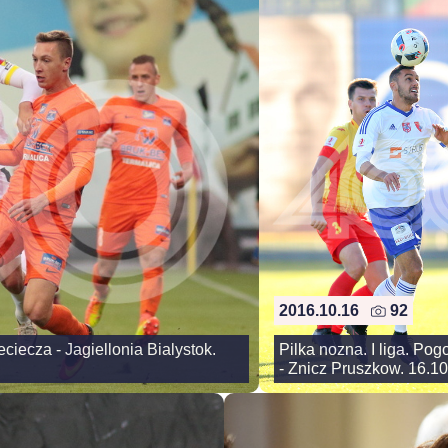
2016.10.16
92
ciecza - Jagiellonia Bialystok.
Pilka nozna. I liga. Pog
- Znicz Pruszkow. 16.1