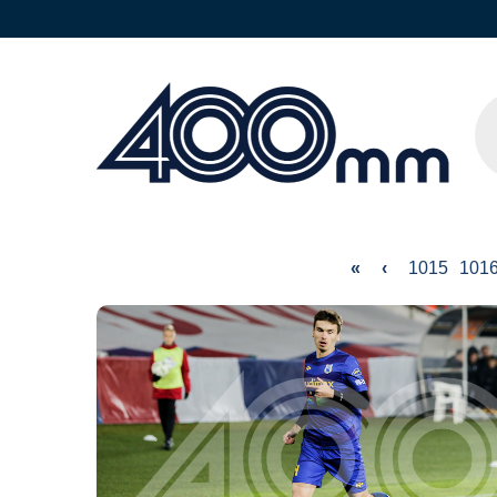
«
‹
1015
101