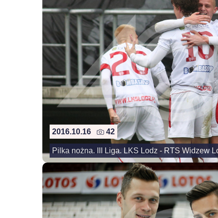
2016.10.16
42
Pilka nożna. III Liga. LKS Lodz - RTS Widzew L