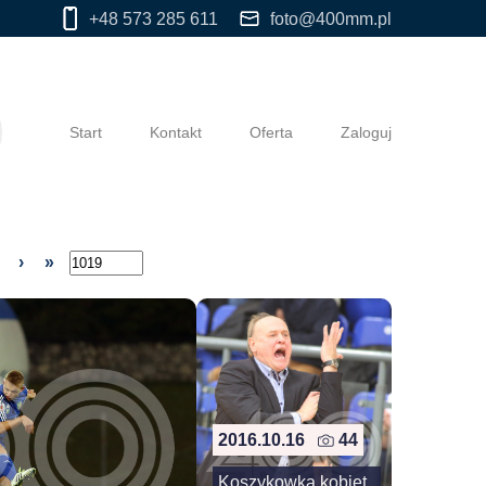
+48 573 285 611
foto@400mm.pl
Start
Kontakt
Oferta
Zaloguj
›
»
2016.10.16
44
Koszykowka kobiet.