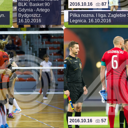
2016.10.16
87
BLK. Basket 90
Gdynia - Artego
yn.
Bydgoszcz.
Pilka nozna. I liga. Zaglebi
16.10.2016
Legnica. 16.10.2016
2016.10.16
57