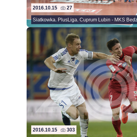
2016.10.15
27
Siatkowka. PlusLiga. Cuprum Lubin - MKS Bedz
2016.10.15
303