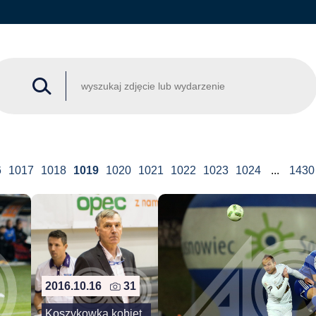
6
1017
1018
1019
1020
1021
1022
1023
1024
...
1430
2016.10.16
31
Koszykowka kobiet.