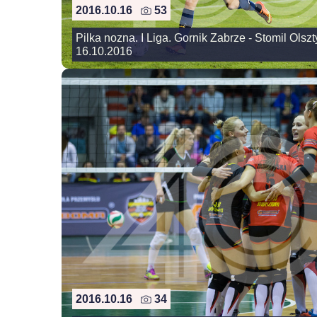
2016.10.16
53
Pilka nozna. I Liga. Gornik Zabrze - Stomil Olszt
16.10.2016
2016.10.16
34