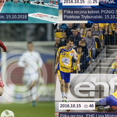
2016.10.15
25
Pilka reczna kobiet. PGNiG S
in. 15.10.2016
Piotrkow Trybunalski. 15.10
2016.10.15
46
Pilka reczna . EHF Liga Mistrz