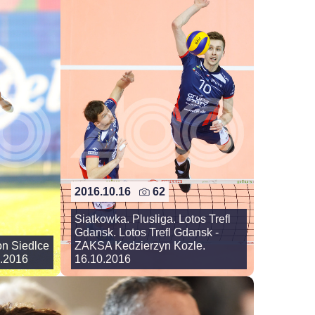
2016.10.16
62
Siatkowka. Plusliga. Lotos Trefl
Gdansk. Lotos Trefl Gdansk -
on Siedlce
ZAKSA Kedzierzyn Kozle.
0.2016
16.10.2016