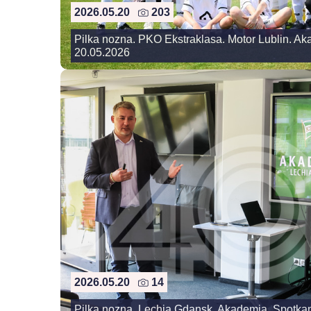
2026.05.20
203
Pilka nozna. PKO Ekstraklasa. Motor Lublin. Ak
20.05.2026
2026.05.20
14
Pilka nozna. Lechia Gdansk. Akademia. Spotka