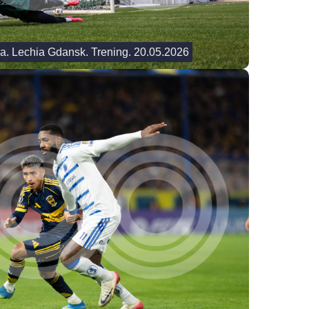
a. Lechia Gdansk. Trening. 20.05.2026