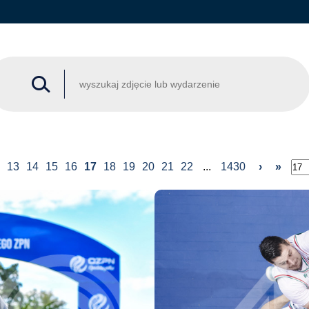
13
14
15
16
17
18
19
20
21
22
...
1430
›
»