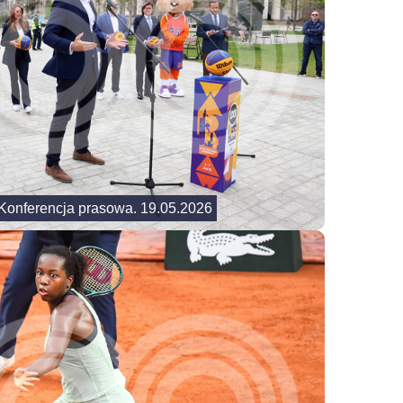
Konferencja prasowa. 19.05.2026