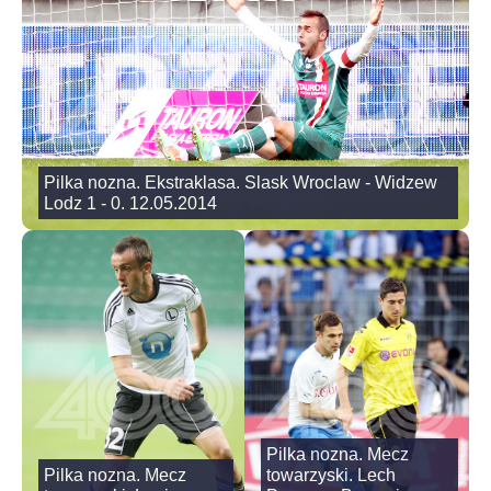
Pilka nozna. Ekstraklasa. Slask Wroclaw - Widzew
Lodz 1 - 0. 12.05.2014
Pilka nozna. Mecz
Pilka nozna. Mecz
towarzyski. Lech