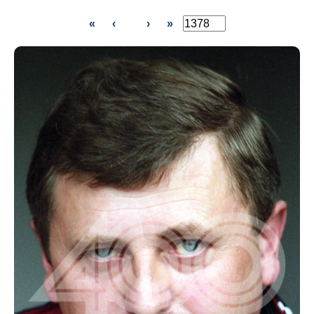
«
‹
›
»