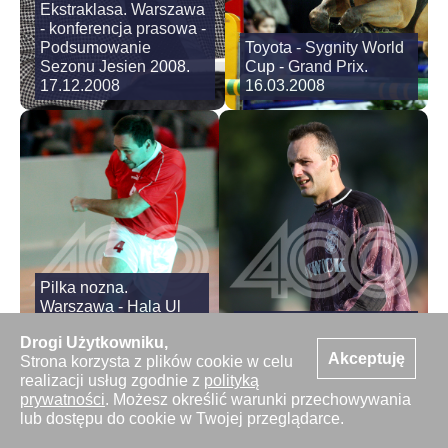
Ekstraklasa. Warszawa
- konferencja prasowa -
Podsumowanie
Toyota - Sygnity World
Sezonu Jesien 2008.
Cup - Grand Prix.
17.12.2008
16.03.2008
Pilka nozna.
Warszawa - Hala Ul
Nowowiejska - Wosp -
Pilka nozna. Sparing.
Drogi Użytkowniku,
Wielka Orkiestra
Blonie. Znicz Pruszkow
Akceptuję
Strona korzysta z plików cookie w celu
Swiatecznej Pomocy.
- Start Otwock.
realizacji usług zgodnie z
polityką
14.01.2007
12.07.2006
prywatności
. Możesz określić warunki przechowywania
lub dostępu do cookie w Twojej przeglądarce.