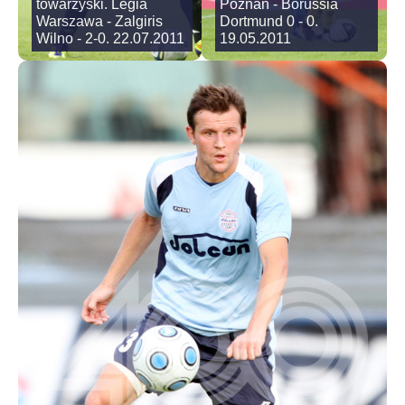
towarzyski. Legia
Poznan - Borussia
Warszawa - Zalgiris
Dortmund 0 - 0.
Wilno - 2-0. 22.07.2011
19.05.2011