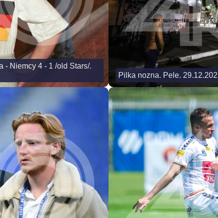
- Niemcy 4 - 1 /old Stars/.
Pilka nozna. Pele. 29.12.20