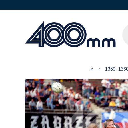
«
‹
1359
136