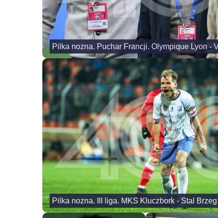
Pilka nozna. Puchar Francji. Olympique Lyon - 
Pilka nozna. III liga. MKS Kluczbork - Stal Brze