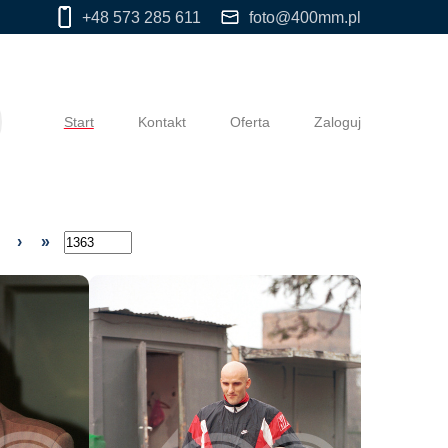
+48 573 285 611
foto@400mm.pl
Start
Kontakt
Oferta
Zaloguj
›
»