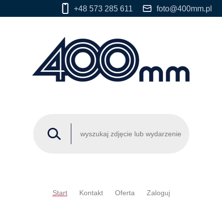
+48 573 285 611
foto@400mm.pl
Start
Kontakt
Oferta
Zaloguj