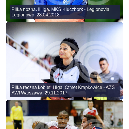
Pilka nozna. II liga. MKS Kluczbork - Legionovia
Legionowo. 28.04.2018
Pilka reczna kobiet. I liga. Otmet Krapkowice - AZS
AWf Warszawa. 29.11.2017