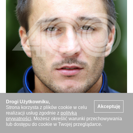
Drogi Użytkowniku,
Akceptuję
Strona korzysta z plików cookie w celu
Pilka nozna. Sesja Foto. Arka Gdynia - portrety.
realizacji usług zgodnie z
polityką
02.09.2010
prywatności
. Możesz określić warunki przechowywania
lub dostępu do cookie w Twojej przeglądarce.