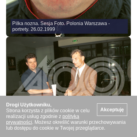
Pilka nozna. Sesja Foto. Polonia Warszawa -
portrety. 26.02.1999
Drogi Użytkowniku,
Pilka nozna. Puchar Polski. Warszawa, siedziba
Akceptuję
Strona korzysta z plików cookie w celu
Canal+, losowanie 1/2 Pp. 04.05.1998
realizacji usług zgodnie z
polityką
prywatności
. Możesz określić warunki przechowywania
lub dostępu do cookie w Twojej przeglądarce.