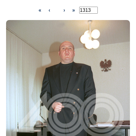
«
‹
›
»