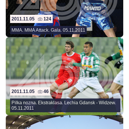
2011.11.05
124
MMA. MMA Attack. Gala. 05.11.2011
2011.11.05
46
Pilka nozna. Ekstraklasa. Lechia Gdansk - Widzew.
05.11.2011