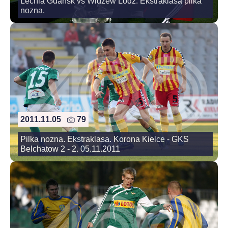
Lechia Gdansk vs Widzew Lodz. Ekstraklasa pilka
nozna.
2011.11.05
79
Pilka nozna. Ekstraklasa. Korona Kielce - GKS
Belchatow 2 - 2. 05.11.2011