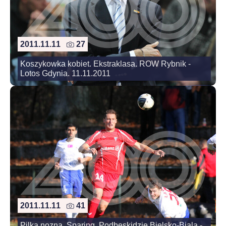
2011.11.11
27
Koszykowka kobiet. Ekstraklasa. ROW Rybnik -
Lotos Gdynia. 11.11.2011
2011.11.11
41
Pilka nozna. Sparing. Podbeskidzie Bielsko-Biala -