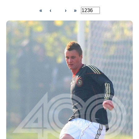
«
‹
›
»