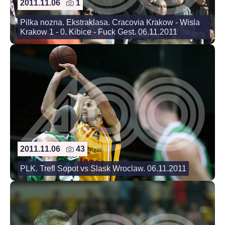
2011.11.06
1
Pilka nozna. Ekstraklasa. Cracovia Krakow - Wisla
Krakow 1 - 0. Kibice - Fuck Gest. 06.11.2011
2011.11.06
43
PLK. Trefl Sopot vs Slask Wroclaw. 06.11.2011