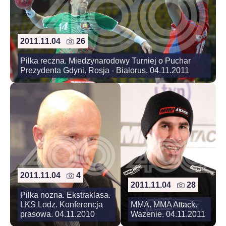
2011.11.04
26
Pilka reczna. Miedzynarodowy Turniej o Puchar
Prezydenta Gdyni. Rosja - Bialorus. 04.11.2011
2011.11.04
4
2011.11.04
28
Pilka nozna. Ekstraklasa.
LKS Lodz. Konferencja
MMA. MMA Attack.
prasowa. 04.11.2010
Wazenie. 04.11.2011