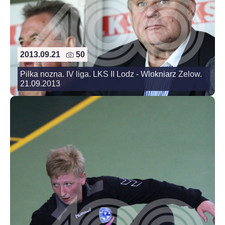
2013.09.21
50
Pilka nozna. IV liga. LKS II Lodz - Wlokniarz Zelow.
21.09.2013