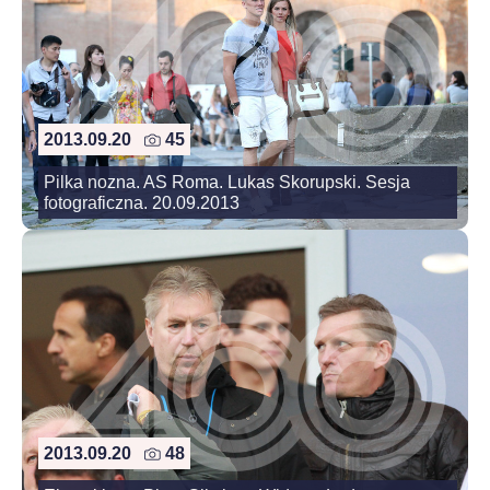
2013.09.20
45
Pilka nozna. AS Roma. Lukas Skorupski. Sesja
fotograficzna. 20.09.2013
2013.09.20
48