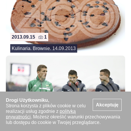
2013.09.15
1
Kulinaria. Brownie. 14.09.2013
Drogi Użytkowniku,
Akceptuję
Strona korzysta z plików cookie w celu
2013.09.15
27
realizacji usług zgodnie z
polityką
prywatności
. Możesz określić warunki przechowywania
Kulisy meczu Pogon Szczecin vs Lechia Gdansk.
lub dostępu do cookie w Twojej przeglądarce.
15.09.2013