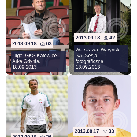
2013.09.18
42
2013.09.18
63
Warszawa. Warynski
I liga. GKS Katowice -
SA. Sesja
Arka Gdynia.
fotograficzna.
18.09.2013
18.09.2013
2013.09.17
33