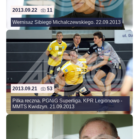
2013.09.22
11
Wernisaz Sibiego Michalczewskiego. 22.09.2013
2013.09.21
53
Pilka reczna. PGNiG Superliga. KPR Legionowo -
MMTS Kwidzyn. 21.09.2013