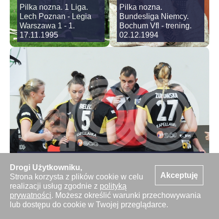
Pilka nozna. 1 Liga.
Pilka nozna.
Lech Poznan - Legia
Bundesliga Niemcy.
Warszawa 1 - 1.
Bochum Vfl - trening.
17.11.1995
02.12.1994
Pilka reczna kobiet. Puchar Polski. Otmet
Drogi Użytkowniku,
Krapkowice - KPR Jelenia Gora. 19.12.2018
Akceptuję
Strona korzysta z plików cookie w celu
realizacji usług zgodnie z
polityką
prywatności
. Możesz określić warunki przechowywania
lub dostępu do cookie w Twojej przeglądarce.