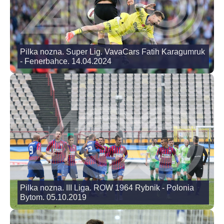
Pilka nozna. Super Lig. VavaCars Fatih Karagumruk
- Fenerbahce. 14.04.2024
Pilka nozna. III Liga. ROW 1964 Rybnik - Polonia
Bytom. 05.10.2019