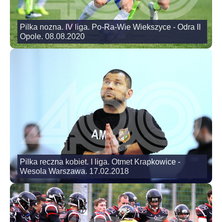
Pilka nozna. IV liga. Po-Ra-Wie Wiekszyce - Odra II
Opole. 08.08.2020
Pilka reczna kobiet. I liga. Otmet Krapkowice -
Wesola Warszawa. 17.02.2018