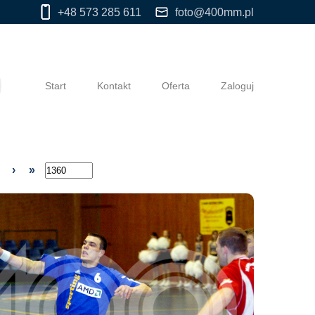
+48 573 285 611
foto@400mm.pl
Start
Kontakt
Oferta
Zaloguj
›
»