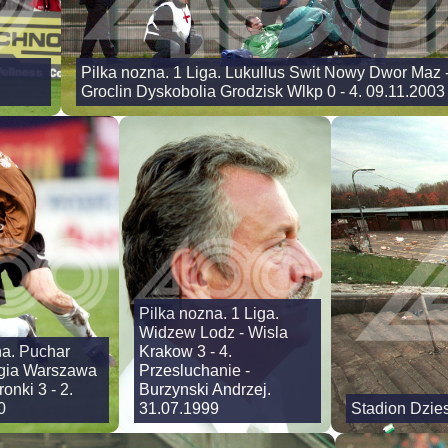
Pilka nozna. 1 Liga. Lukullus Swit Nowy Dwor Maz 
Groclin Dyskobolia Grodzisk Wlkp 0 - 4. 09.11.2003
Pilka nozna. 1 Liga.
Widzew Lodz - Wisla
na. Puchar
Krakow 3 - 4.
egia Warszawa
Przesluchanie -
onki 3 - 2.
Burzynski Andrzej.
0
31.07.1999
Stadion Dzies