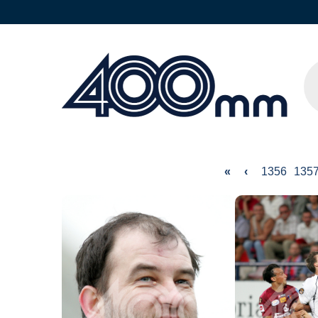
«
‹
1356
135