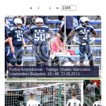
«
‹
›
»
Futbol Amerykanski - Topliga. Sharks Warszawa -
Lowlanders Bialystok. 33 - 46. 23.05.2015