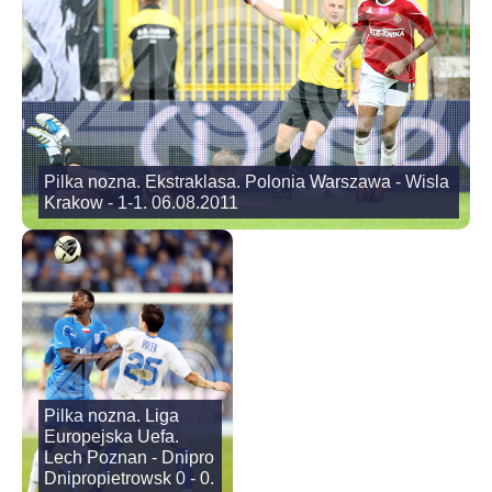
Pilka nozna. Ekstraklasa. Polonia Warszawa - Wisla
Krakow - 1-1. 06.08.2011
Pilka nozna. Liga
Europejska Uefa.
Lech Poznan - Dnipro
Dnipropietrowsk 0 - 0.