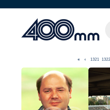
«
‹
1321
132