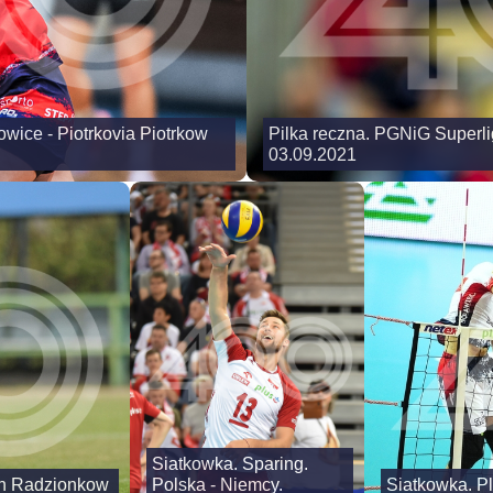
owice - Piotrkovia Piotrkow
Pilka reczna. PGNiG Superli
03.09.2021
Siatkowka. Sparing.
ch Radzionkow
Polska - Niemcy.
Siatkowka. P