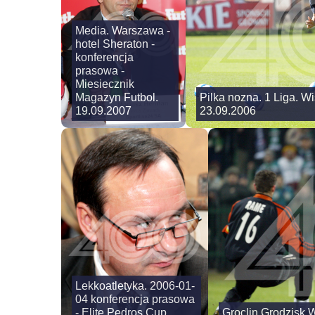
Media. Warszawa -
hotel Sheraton -
konferencja
prasowa -
Miesiecznik
Magazyn Futbol.
Pilka nozna. 1 Liga. Wi
19.09.2007
23.09.2006
Lekkoatletyka. 2006-01-
04 konferencja prasowa
- Elite Pedros Cup.
Groclin Grodzisk W