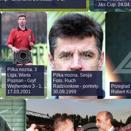
- J&s Cup. 24.04
Pilka nozna. 3
Liga. Warta
Pilka nozna. Sesja
Poznan - Gryf
Foto. Ruch
Wejherowo 3 - 1.
Radzionkow - portrety.
Przeglad 
17.03.2001
30.09.1999
Robert K