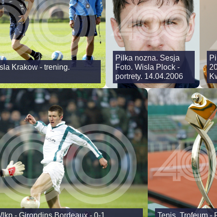
Pilka nozna. Sesja
Pi
sla Krakow - trening.
Foto. Wisla Plock -
20
portrety. 14.04.2006
Kw
lkp - Girondins Bordeaux - 0-1.
Tenis. Trofeum -