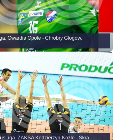
ga. Gwardia Opole - Chrobry Glogow.
lusLiga. ZAKSA Kedzierzyn-Kozle - Skra