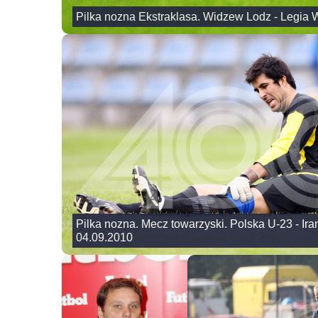
Pilka nozna Ekstraklasa. Widzew Lodz - Legia 
Pilka nozna. Mecz towarzyski. Polska U-23 - Iran
04.09.2010