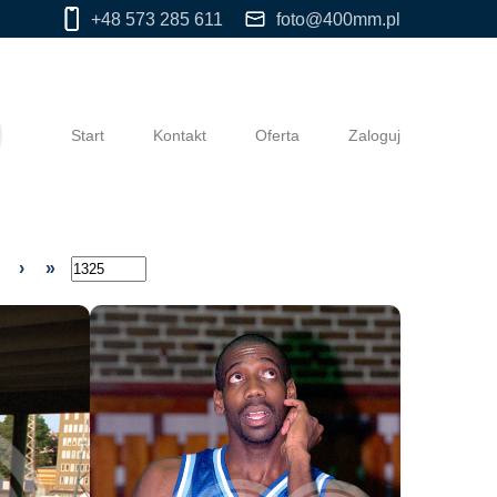
+48 573 285 611
foto@400mm.pl
Start
Kontakt
Oferta
Zaloguj
›
»