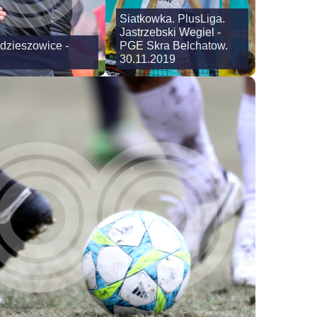
Siatkowka. PlusLiga.
Jastrzebski Wegiel -
Zdzieszowice -
PGE Skra Belchatow.
30.11.2019