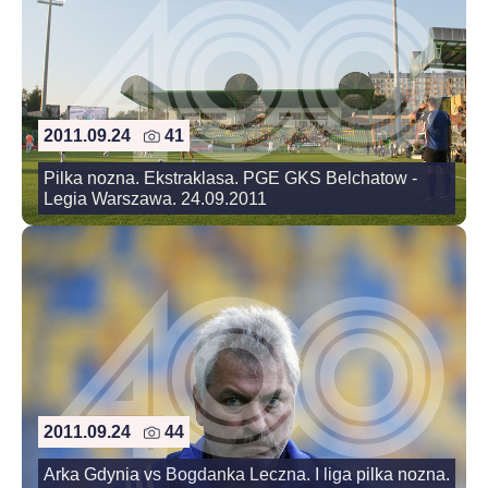
2011.09.24
41
Pilka nozna. Ekstraklasa. PGE GKS Belchatow -
Legia Warszawa. 24.09.2011
2011.09.24
44
Arka Gdynia vs Bogdanka Leczna. I liga pilka nozna.