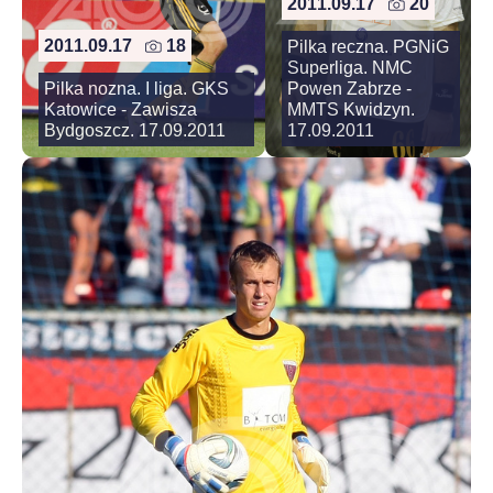
2011.09.17
20
2011.09.17
18
Pilka reczna. PGNiG
Superliga. NMC
Pilka nozna. I liga. GKS
Powen Zabrze -
Katowice - Zawisza
MMTS Kwidzyn.
Bydgoszcz. 17.09.2011
17.09.2011