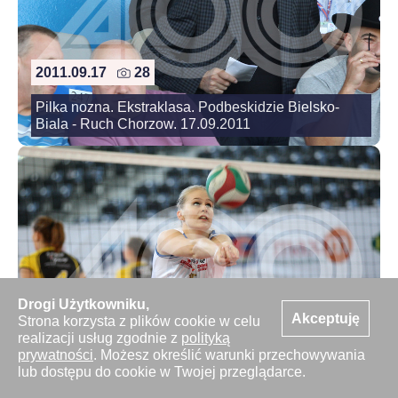
2011.09.17
28
Pilka nozna. Ekstraklasa. Podbeskidzie Bielsko-
Biala - Ruch Chorzow. 17.09.2011
2011.09.17
75
Drogi Użytkowniku,
Akceptuję
Strona korzysta z plików cookie w celu
Siatkowka kobiet. Turniej o Puchar Prezydenta
realizacji usług zgodnie z
polityką
Legionowa. Legionovia Legionowo - Murowana
prywatności
. Możesz określić warunki przechowywania
Goslina. 17.09.2011
lub dostępu do cookie w Twojej przeglądarce.