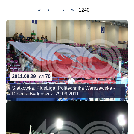
«
‹
›
»
2011.09.29
70
Siatkowka. PlusLiga. Politechnika Warszawska -
Delecta Bydgoszcz. 29.09.2011