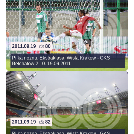
2011.09.19
80
Pilka nozna. Ekstraklasa. Wisla Krakow - GKS
Belchatow 2 - 0. 19.09.2011
2011.09.19
82
Pilka nozna. Ekstraklasa. Wisla Krakow - GKS