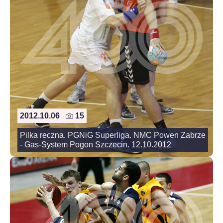
2012.10.06
15
Pilka reczna. PGNiG Superliga. NMC Powen Zabrze
- Gas-System Pogon Szczecin. 12.10.2012