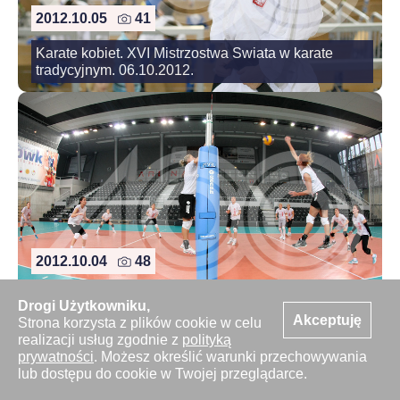
2012.10.05
41
Karate kobiet. XVI Mistrzostwa Swiata w karate
tradycyjnym. 06.10.2012.
2012.10.04
48
Pilka nozna. Orlen Liga. Legionovia Legionowo.
Drogi Użytkowniku,
Trening. 04.10.2012
Akceptuję
Strona korzysta z plików cookie w celu
realizacji usług zgodnie z
polityką
prywatności
. Możesz określić warunki przechowywania
lub dostępu do cookie w Twojej przeglądarce.