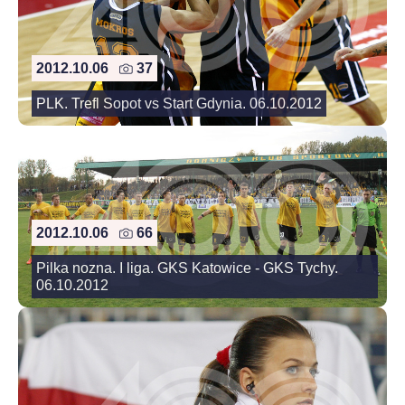
2012.10.06
37
PLK. Trefl Sopot vs Start Gdynia. 06.10.2012
2012.10.06
66
Pilka nozna. I liga. GKS Katowice - GKS Tychy.
06.10.2012