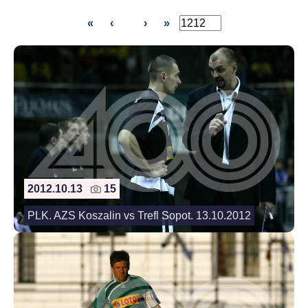
«
‹
›
»
2012.10.13
15
PLK. AZS Koszalin vs Trefl Sopot. 13.10.2012