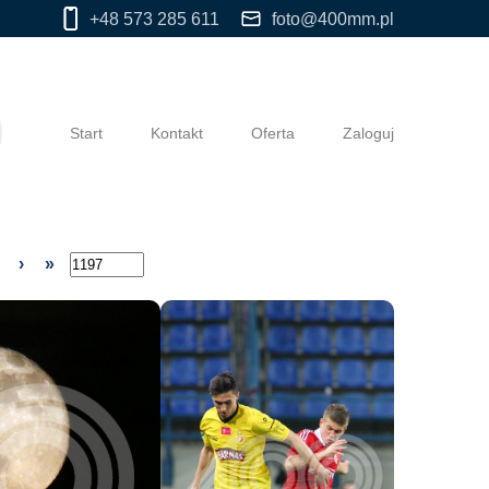
+48 573 285 611
foto@400mm.pl
Start
Kontakt
Oferta
Zaloguj
›
»