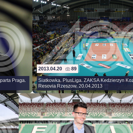
2013.04.20
89
parta Praga.
Siatkowka. PlusLiga. ZAKSA Kedzierzyn Koz
Resovia Rzeszow. 20.04.2013