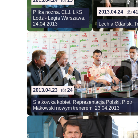
2013.04.24
15
2013.04.24
4
Pilka nozna. CLJ. LKS
Lodz - Legia Warszawa.
24.04.2013
Lechia Gdansk. T
2013.04.23
24
Siatkowka kobiet. Reprezentacja Polski. Piotr
Makowski nowym trenerem. 23.04.2013