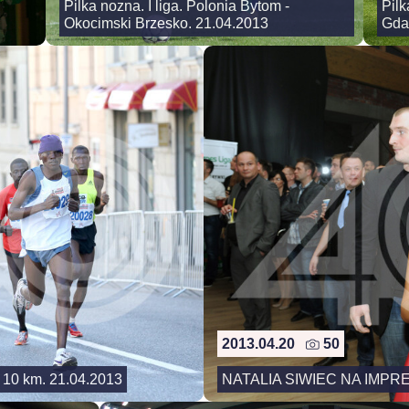
Pilka nozna. I liga. Polonia Bytom -
Pilk
Okocimski Brzesko. 21.04.2013
Gda
2013.04.20
50
 10 km. 21.04.2013
NATALIA SIWIEC NA IMPRE