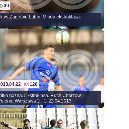
30
 vs Zaglebie Lubin. Mloda ekstraklasa.
2013.04.22
120
ilka nozna. Ekstraklasa. Ruch Chorzow -
olonia Warszawa 2 - 1. 22.04.2013