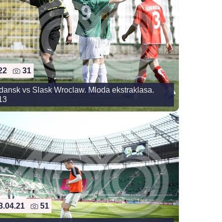
.22
31
dansk vs Slask Wroclaw. Mloda ekstraklasa.
13
3.04.21
51