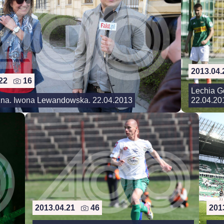
2013.04
.22
16
Lechia G
zna. Iwona Lewandowska. 22.04.2013
22.04.20
2013.04.21
46
201