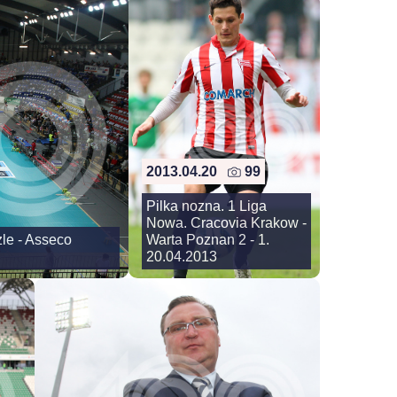
2013.04.20
99
Pilka nozna. 1 Liga
Nowa. Cracovia Krakow -
le - Asseco
Warta Poznan 2 - 1.
20.04.2013