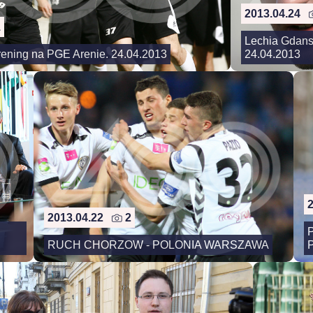
2013.04.24
1
Lechia Gdansk
rening na PGE Arenie. 24.04.2013
24.04.2013
2013.04.22
2
P
RUCH CHORZOW - POLONIA WARSZAWA
P