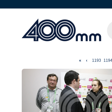
«
‹
1193
119