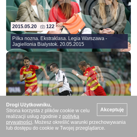
2015.05.20
122
Pilka nozna. Ekstraklasa. Legia Warszawa -
Jagiellonia Bialystok. 20.05.2015
2015.05.20
43
Drogi Użytkowniku,
Akceptuję
Strona korzysta z plików cookie w celu
Ekstraklasa. Legia Warszawa - Jagiellonia Bialystok.
realizacji usług zgodnie z
polityką
20.05.2015
prywatności
. Możesz określić warunki przechowywania
lub dostępu do cookie w Twojej przeglądarce.