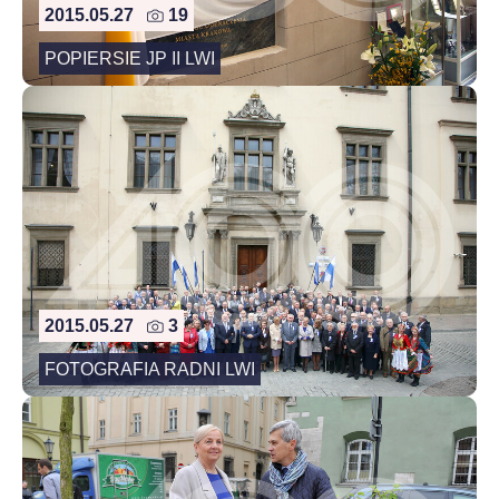
2015.05.27
19
POPIERSIE JP II LWI
2015.05.27
3
FOTOGRAFIA RADNI LWI