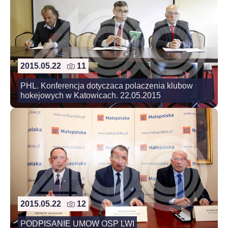
2015.05.22
11
PHL. Konferencja dotyczaca polaczenia klubow
hokejowych w Katowicach. 22.05.2015
2015.05.22
12
PODPISANIE UMOW OSP LWI