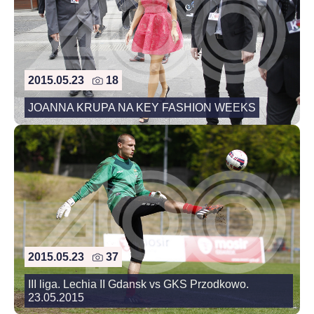
2015.05.23
18
JOANNA KRUPA NA KEY FASHION WEEKS
2015.05.23
37
III liga. Lechia II Gdansk vs GKS Przodkowo.
23.05.2015