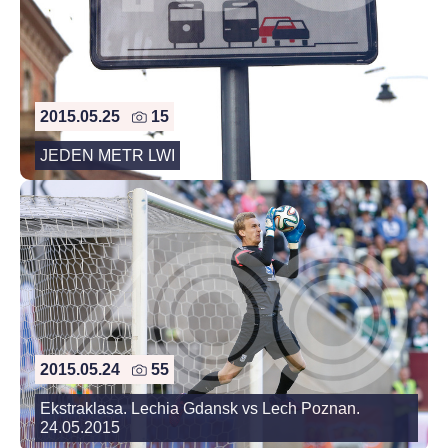
2015.05.25
15
JEDEN METR LWI
2015.05.24
55
Ekstraklasa. Lechia Gdansk vs Lech Poznan.
24.05.2015