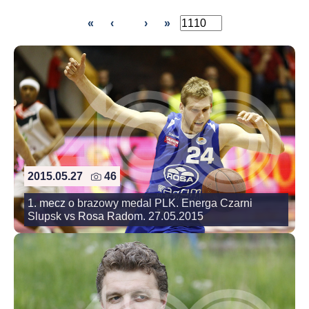
«
‹
›
»
2015.05.27
46
1. mecz o brazowy medal PLK. Energa Czarni
Slupsk vs Rosa Radom. 27.05.2015