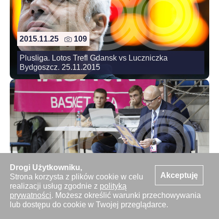
2015.11.25
109
Plusliga. Lotos Trefl Gdansk vs Luczniczka
Bydgoszcz. 25.11.2015
Drogi Użytkowniku,
2015.11.25
38
Akceptuję
Strona korzysta z plików cookie w celu
realizacji usług zgodnie z
polityką
PLK. MKS Dabrowa Gornicza - Trefl Sopot.
prywatności
. Możesz określić warunki przechowywania
25.11.2015
lub dostępu do cookie w Twojej przeglądarce.