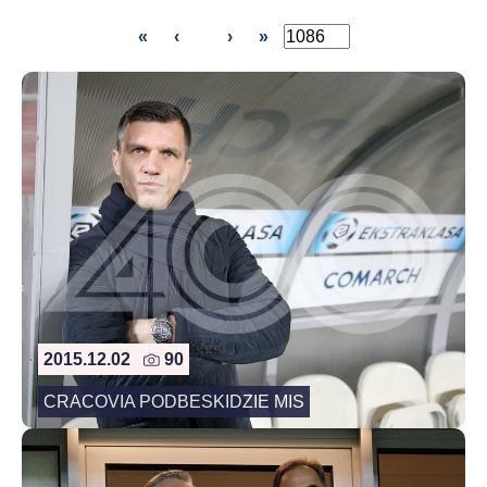
«
‹
›
»
2015.12.02
90
CRACOVIA PODBESKIDZIE MIS