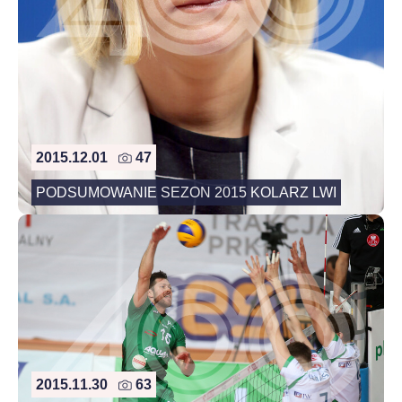
2015.12.01
47
PODSUMOWANIE SEZON 2015 KOLARZ LWI
2015.11.30
63