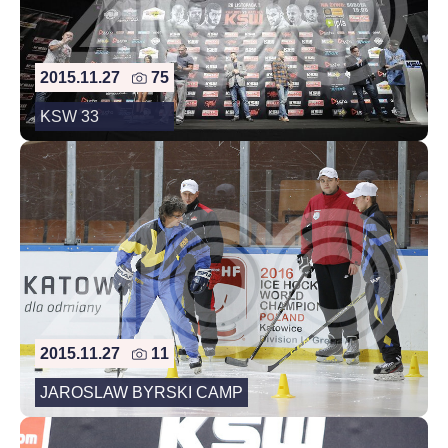
2015.11.27
75
KSW 33
2015.11.27
11
JAROSLAW BYRSKI CAMP