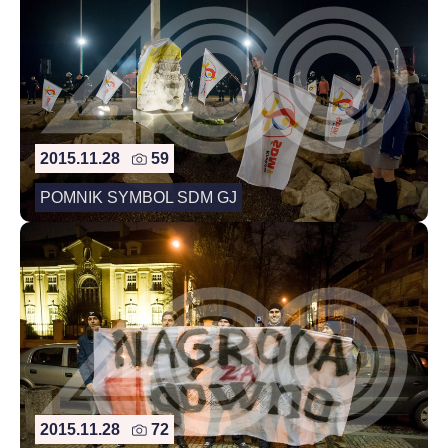
2015.11.28
59
POMNIK SYMBOL SDM GJ
2015.11.28
72