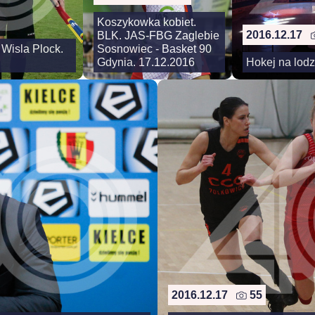
Koszykowka kobiet.
2016.12.17
BLK. JAS-FBG Zaglebie
 Wisla Plock.
Sosnowiec - Basket 90
Gdynia. 17.12.2016
Hokej na lodz
2016.12.17
55