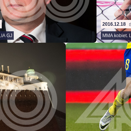
8
2016.12.18
IA GJ
MMA kobiet. L