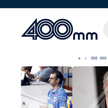
«
‹
998
999