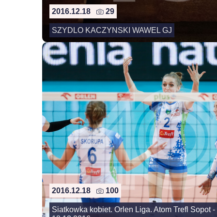
2016.12.18
29
SZYDLO KACZYNSKI WAWEL GJ
2016.12.18
100
Siatkowka kobiet. Orlen Liga. Atom Trefl Sopo