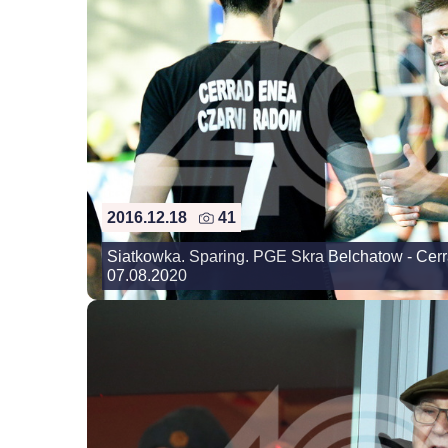
2016.12.18
41
Siatkowka. Sparing. PGE Skra Belchatow - Cer
07.08.2020