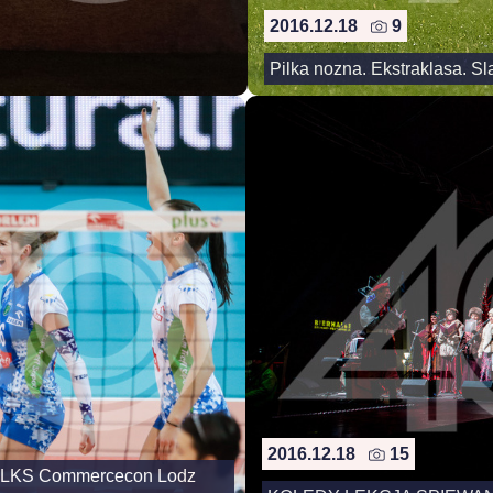
2016.12.18
9
Pilka nozna. Ekstraklasa. S
2016.12.18
15
t - LKS Commercecon Lodz