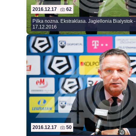
2016.12.17
62
Pilka nozna. Ekstraklasa. Jagiellonia Bialystok -
17.12.2016
2016.12.17
50