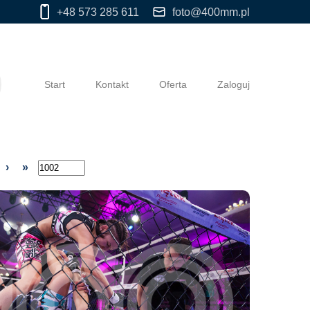
+48 573 285 611
foto@400mm.pl
Start
Kontakt
Oferta
Zaloguj
›
»