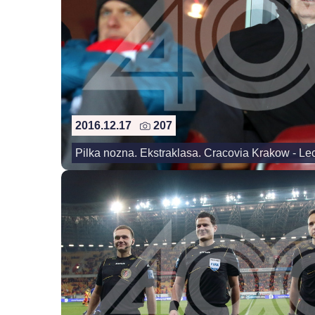
2016.12.17
207
Pilka nozna. Ekstraklasa. Cracovia Krakow - L