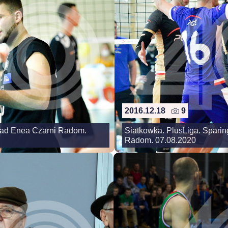
2016.12.18
9
rad Enea Czarni Radom.
Siatkowka. PlusLiga. Spari
Radom. 07.08.2020