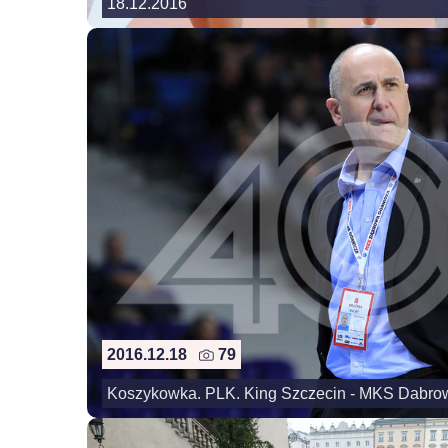
18.12.2016
2016.12.18
79
Koszykowka. PLK. King Szczecin - MKS Dabrow