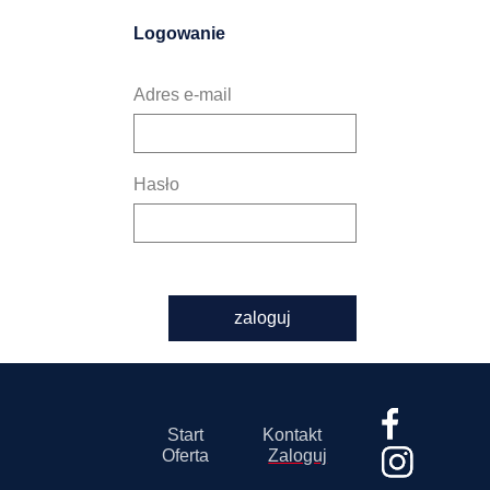
Logowanie
Adres e-mail
Hasło
zaloguj
Start
Kontakt
Oferta
Zaloguj